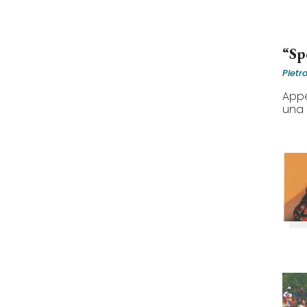
“Sp
Pietr
Appe
una 