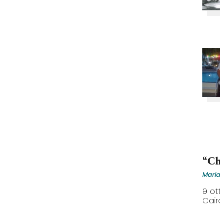
“Ch
Maria
9 ot
Cairo