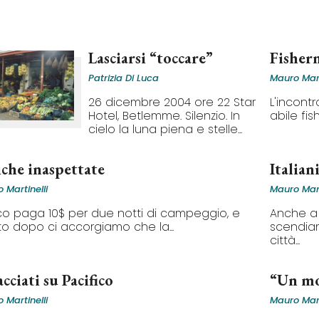
Lasciarsi “toccare”
Fisher
Patrizia Di Luca
Mauro Mart
26 dicembre 2004 ore 22 Star
L'incont
Hotel, Betlemme. Silenzio. In
abile fi
cielo la luna piena e stelle...
iche inaspettate
Italian
 Martinelli
Mauro Mart
o paga 10$ per due notti di campeggio, e
Anche a 
to dopo ci accorgiamo che la...
scendiamo
città...
cciati su Pacifico
“Un mo
 Martinelli
Mauro Mart