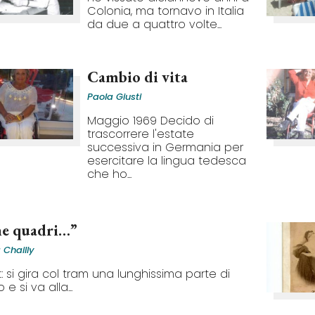
Colonia, ma tornavo in Italia
da due a quattro volte...
Cambio di vita
Paola Giusti
Maggio 1969 Decido di
trascorrere l'estate
successiva in Germania per
esercitare la lingua tedesca
che ho...
e quadri…”
 Chailly
t: si gira col tram una lunghissima parte di
 e si va alla...