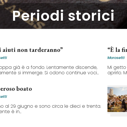
Periodi storici
i aiuti non tarderanno”
“È la f
etti
Morosetti
oppa già è a fondo. Lentamente discende,
Mi getto 
amente si immerge. Si odono continue voci...
aprirlo. 
eroso boato
etti
o al 29 giugno e sono circa le dieci e trenta.
nte è in...