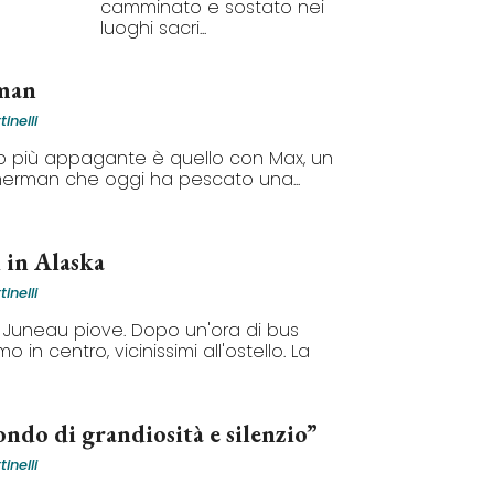
camminato e sostato nei
luoghi sacri...
man
inelli
ro più appagante è quello con Max, un
sherman che oggi ha pescato una...
i in Alaska
inelli
Juneau piove. Dopo un'ora di bus
 in centro, vicinissimi all'ostello. La
ndo di grandiosità e silenzio”
inelli