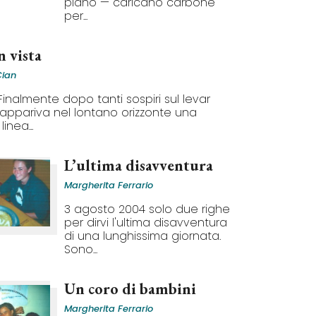
piano — caricano carbone
per...
n vista
Cian
 Finalmente dopo tanti sospiri sul levar
 appariva nel lontano orizzonte una
linea...
L’ultima disavventura
Margherita Ferrario
3 agosto 2004 solo due righe
per dirvi l'ultima disavventura
di una lunghissima giornata.
Sono...
Un coro di bambini
Margherita Ferrario