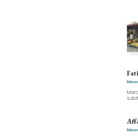
Fat
Mauro
Marc
subi
Affa
Mauro