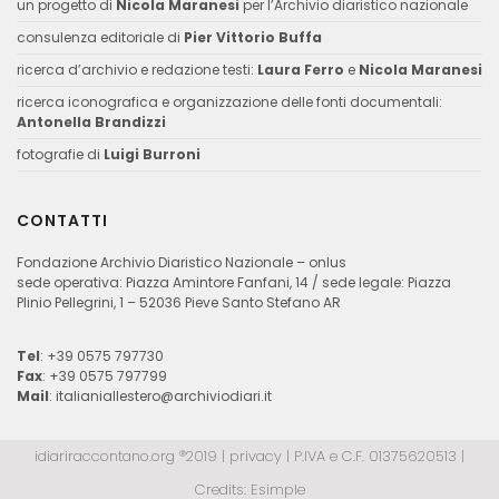
un progetto di
Nicola Maranesi
per l’Archivio diaristico nazionale
consulenza editoriale di
Pier Vittorio Buffa
ricerca d’archivio e redazione testi:
Laura Ferro
e
Nicola Maranesi
ricerca iconografica e organizzazione delle fonti documentali:
Antonella Brandizzi
fotografie di
Luigi Burroni
CONTATTI
Fondazione Archivio Diaristico Nazionale – onlus
sede operativa: Piazza Amintore Fanfani, 14 / sede legale: Piazza
Plinio Pellegrini, 1 – 52036 Pieve Santo Stefano AR
Tel
: +39 0575 797730
Fax
: +39 0575 797799
Mail
:
italianiallestero@archiviodiari.it
idiariraccontano.org ®2019 |
privacy
| P.IVA e C.F. 01375620513 |
Credits:
Esimple