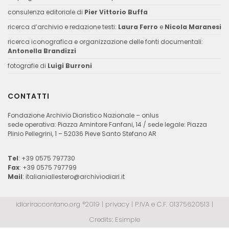
consulenza editoriale di
Pier Vittorio Buffa
ricerca d’archivio e redazione testi:
Laura Ferro
e
Nicola Maranesi
ricerca iconografica e organizzazione delle fonti documentali:
Antonella Brandizzi
fotografie di
Luigi Burroni
CONTATTI
Fondazione Archivio Diaristico Nazionale – onlus
sede operativa: Piazza Amintore Fanfani, 14 / sede legale: Piazza
Plinio Pellegrini, 1 – 52036 Pieve Santo Stefano AR
Tel
: +39 0575 797730
Fax
: +39 0575 797799
Mail
:
italianiallestero@archiviodiari.it
idiariraccontano.org ®2019 |
privacy
| P.IVA e C.F. 01375620513 |
Credits:
Esimple