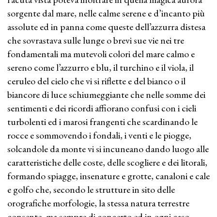
sorgente dal mare, nelle calme serene e d’incanto più
assolute ed in panna come queste dell’azzurra distesa
che sovrastava sulle lunge o brevi sue vie nei tre
fondamentali ma mutevoli colori del mare calmo e
sereno come l’azzurro e blu, il turchino e il viola, il
ceruleo del cielo che vi si riflette e del bianco o il
biancore di luce schiumeggiante che nelle somme dei
sentimenti e dei ricordi affiorano confusi con i cieli
turbolenti ed i marosi frangenti che scardinando le
rocce e sommovendo i fondali, i venti e le piogge,
solcandole da monte vi si incuneano dando luogo alle
caratteristiche delle coste, delle scogliere e dei litorali,
formando spiagge, insenature e grotte, canaloni e cale
e golfo che, secondo le strutture in sito delle
orografiche morfologie, la stessa natura terrestre
consente, ma sempre di concerto ed in ogni caso