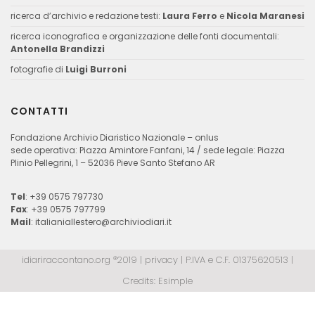
ricerca d’archivio e redazione testi:
Laura Ferro
e
Nicola Maranesi
ricerca iconografica e organizzazione delle fonti documentali:
Antonella Brandizzi
fotografie di
Luigi Burroni
CONTATTI
Fondazione Archivio Diaristico Nazionale – onlus
sede operativa: Piazza Amintore Fanfani, 14 / sede legale: Piazza
Plinio Pellegrini, 1 – 52036 Pieve Santo Stefano AR
Tel
: +39 0575 797730
Fax
: +39 0575 797799
Mail
:
italianiallestero@archiviodiari.it
idiariraccontano.org ®2019 |
privacy
| P.IVA e C.F. 01375620513 |
Credits:
Esimple