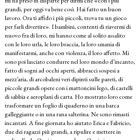
mi ha preso in disparte per dirmi che «con i più
grandi, per oggi va bene così. Hai fatto un buon
lavoro. Ora ti affido i più piccoli, trova tu un gioco
per farli divertire». I bambini, contenti di riavermi di
nuovo fra di loro, mi hanno come al solito assalito
con le loro urla, le loro braccia, la loro smania di
manifestarmi, anche con violenza, il loro affetto. Mi
sono poi lasciato condurre nel loro mondo d’incanto,
fatto di sogni ad occhi aperti, abbracci sospesi a
mezz’aria, di arcobaleni veri dipinti sulle pareti, di
piccole grandi opere con i mattoncini lego, di castelli
di sabbia e aeroplani di carta. Ho mostrato loro come
trasformare un foglio di quaderno in una barca
galleggiante o in una rana salterina. Ne sono rimasti
incantati. A fine giornata ho aiutato Erica e Fabricio,
due dei ragazzi più grandi, a ripulire e mettere in