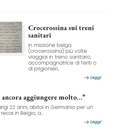
Crocerossina sui treni
sanitari
In missione belga
(crocerossina) più volte
viaggiai in treno sanitario,
accompagnatrice di feriti o
di prigionieri...
Leggi
i ancora aggiungere molto…”
arigi 22 anni, abitai in Germania per un
ecai in Belgio, a...
Leggi