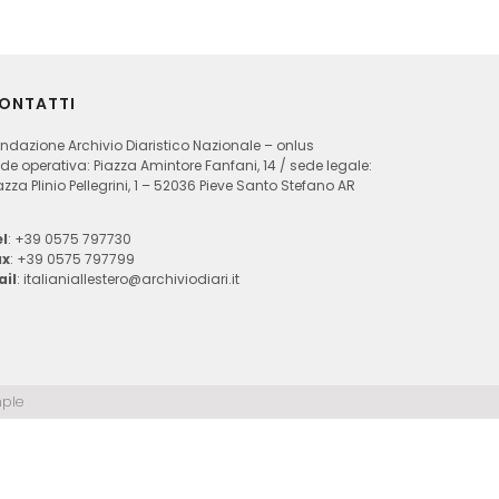
ONTATTI
ndazione Archivio Diaristico Nazionale – onlus
de operativa: Piazza Amintore Fanfani, 14 / sede legale:
azza Plinio Pellegrini, 1 – 52036 Pieve Santo Stefano AR
l
: +39 0575 797730
ax
: +39 0575 797799
ail
:
italianiallestero@archiviodiari.it
ple