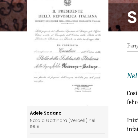
S
Pari
Nel
Così
feli
Adele Sodano
Iniz
Nata a Gattinara (Vercelli) nel
1909
infa