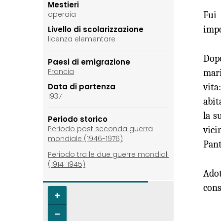
Mestieri
Fui
operaia
impo
Livello di scolarizzazione
licenza elementare
Dopo
Paesi di emigrazione
Francia
mari
vita
Data di partenza
1937
abit
la s
Periodo storico
Periodo post seconda guerra
vici
mondiale (1946-1976)
Pant
Periodo tra le due guerre mondiali
(1914-1945)
Adot
cons