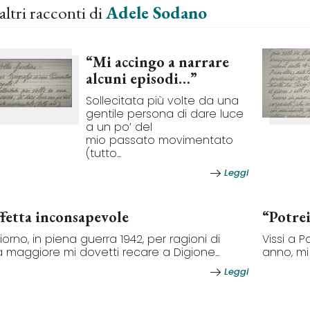
altri racconti di
Adele Sodano
“Mi accingo a narrare
alcuni episodi…”
Sollecitata più volte da una
gentile persona di dare luce
a un po’ del
mio passato movimentato
(tutto...
Leggi
ffetta inconsapevole
“Potre
iorno, in piena guerra 1942, per ragioni di
Vissi a P
a maggiore mi dovetti recare a Digione...
anno, mi r
Leggi