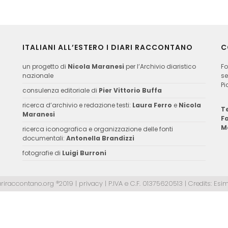
ITALIANI ALL’ESTERO I DIARI RACCONTANO
C
un progetto di
Nicola Maranesi
per l’Archivio diaristico
Fo
nazionale
se
Pi
consulenza editoriale di
Pier Vittorio Buffa
ricerca d’archivio e redazione testi:
Laura Ferro
e
Nicola
Te
Maranesi
F
M
ricerca iconografica e organizzazione delle fonti
documentali:
Antonella Brandizzi
fotografie di
Luigi Burroni
ariraccontano.org ®2019 |
privacy
| P.IVA e C.F. 01375620513 | Credits:
Esim