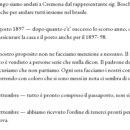
ngo siamo andati a Cremona dal rappresentante sig. Boschet
iche per andare tutti insieme nel brasile.
gosto 1897 — dopo quanto c’e’ successo lo scorso anno, 
assicurare la casa e il posto anche per il 1897- 98.
nostro proposito non ne facciamo menzione a nessuno. Il ra
o è venduto a persone serie che nulla dicon. Il padrone d
icuriamo che non partiamo. Ogni sera facciamo i nostri conti
orrendo con coloro che si sono messi in nota ci sembra di s
ettembre — tutto è pronto compreso il passaporto, non si a
ettembre — abbiamo ricevuto l’ordine di tenerci pronti per
ova.