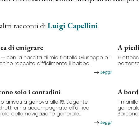
altri racconti di
Luigi Capellini
dea di emigrare
A pied
 — con la nascita di mio fratello Giuseppe e il
9 ottobr
hino raccolto difficilmente il babbo...
partenza
Leggi
tono solo i contadini
A bord
o arrivati a genova alle 15. L'agente
Il manil
hetti ci ha accompagnato all'uffico
generale
rale della navigazione generale...
Barcone u
Leggi