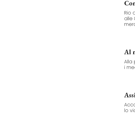
Com
Rio 
alle
merav
Al 
Alla
i med
Ass
Acco
lo vi