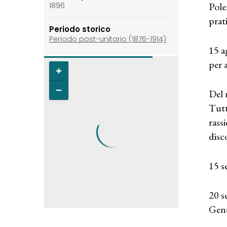
Pole
1896
prat
Periodo storico
Periodo post-unitario (1876-1914)
15 a
per 
Del 
Tutt
rass
disc
15 s
20 s
Gen