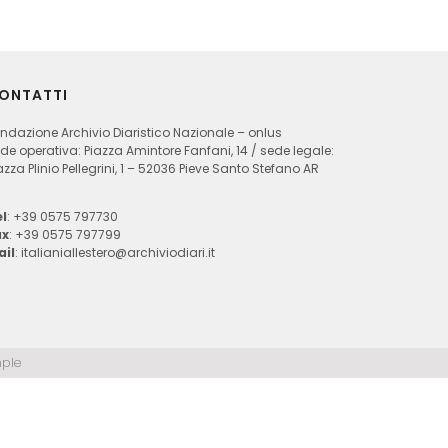
ONTATTI
ndazione Archivio Diaristico Nazionale – onlus
de operativa: Piazza Amintore Fanfani, 14 / sede legale:
azza Plinio Pellegrini, 1 – 52036 Pieve Santo Stefano AR
l
: +39 0575 797730
ax
: +39 0575 797799
ail
:
italianiallestero@archiviodiari.it
ple