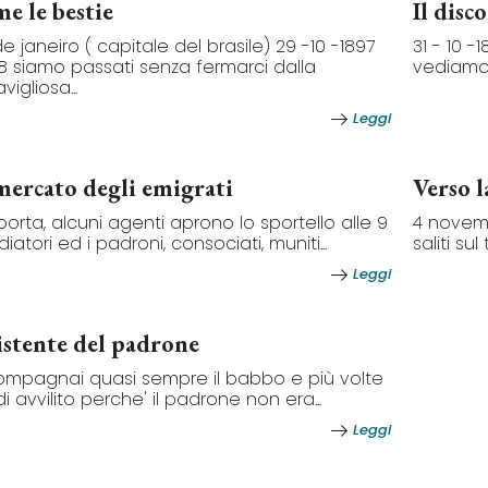
e le bestie
Il disc
de janeiro ( capitale del brasile) 29 -10 -1897
31 - 10 -
 8 siamo passati senza fermarci dalla
vediamo i 
igliosa...
Leggi
mercato degli emigrati
Verso l
 porta, alcuni agenti aprono lo sportello alle 9
4 novemb
iatori ed i padroni, consociati, muniti...
saliti su
Leggi
istente del padrone
mpagnai quasi sempre il babbo e più volte
di avvilito perche' il padrone non era...
Leggi