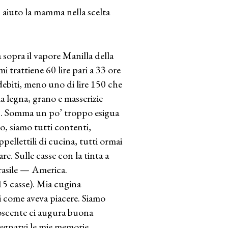
, aiuto la mamma nella scelta
sopra il vapore Manilla della
i trattiene 60 lire pari a 33 ore
ebiti, meno uno di lire 150 che
a legna, grano e masserizie
0. Somma un po’ troppo esigua
, siamo tutti contenti,
ppellettili di cucina, tutti ormai
e. Sulle casse con la tinta a
Brasile — America.
15 casse). Mia cugina
 come aveva piacere. Siamo
noscente ci augura buona
segnarvi le mie memorie.