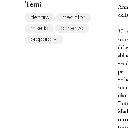
Temi
Annu
dell
denaro
mediatori
miseria
partenza
30 s
preparativi
soci
di l
abbi
vend
per 
vedia
sono
olio
7 ot
Madd
tutt
fort