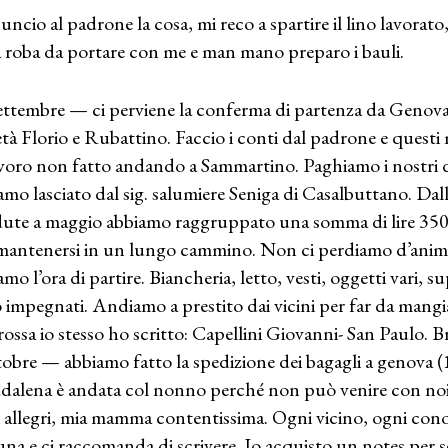
ncio al padrone la cosa, mi reco a spartire il lino lavorato
a roba da portare con me e man mano preparo i bauli.
ettembre — ci perviene la conferma di partenza da Genova 
età Florio e Rubattino. Faccio i conti dal padrone e questi m
avoro non fatto andando a Sammartino. Paghiamo i nostri d
amo lasciato dal sig. salumiere Seniga di Casalbuttano. Dall
ute a maggio abbiamo raggruppato una somma di lire 35
mantenersi in un lungo cammino. Non ci perdiamo d’animo
mo l’ora di partire. Biancheria, letto, vesti, oggetti vari, su
 impegnati. Andiamo a prestito dai vicini per far da mangiar
 rossa io stesso ho scritto: Capellini Giovanni- San Paulo. 
tobre — abbiamo fatto la spedizione dei bagagli a genova (
alena è andata col nonno perché non può venire con noi
i allegri, mia mamma contentissima. Ogni vicino, ogni co
una e ci raccomanda di scrivere. Io acquisto un notes per 