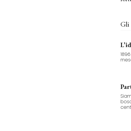
Gli 
L’i
1896
mesc
Par
Siam
bosc
cent