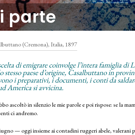
i parte
lbuttano (Cremona), Italia, 1897
celta di emigrare coinvolge l’intera famiglia di Lu
lo stesso paese d’origine, Casalbuttano in provi
vono i preparativi, i documenti, i conti da salda
Sud America si avvicina.
abbo ascoltò in silenzio le mie parole e poi rispose: se la ma
enti ci andremo.
iugno — oggi insieme ai contadini ruggeri abele, valerani pie