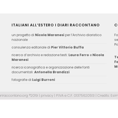
ITALIANI ALL’ESTERO I DIARI RACCONTANO
C
un progetto di
Nicola Maranesi
per l’Archivio diaristico
Fo
nazionale
se
Pi
consulenza editoriale di
Pier Vittorio Buffa
ricerca d’archivio e redazione testi:
Laura Ferro
e
Nicola
Te
Maranesi
F
M
ricerca iconografica e organizzazione delle fonti
documentali:
Antonella Brandizzi
fotografie di
Luigi Burroni
ariraccontano.org ®2019 |
privacy
| P.IVA e C.F. 01375620513 | Credits:
Esim