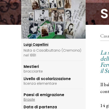
S
Casa
Luigi Capellini
Nata a Casalbuttano (Cremona)
La s
nel 1881
del
Fer
Mestieri
il 
bracciante
Livello di scolarizzazione
licenza elementare
Il b
cont
Paesi di emigrazione
Brasile
14 g
Data di partenza