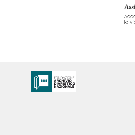
Ass
Acco
lo vi