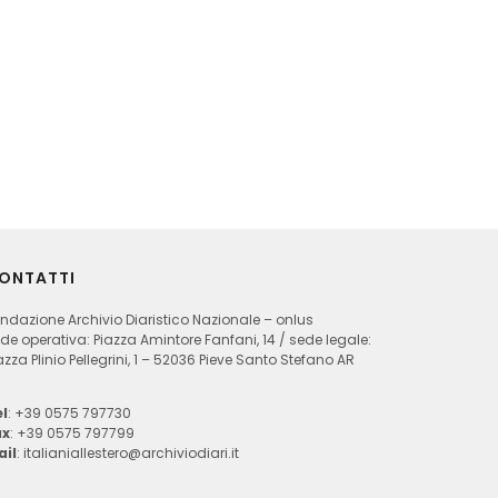
ONTATTI
ndazione Archivio Diaristico Nazionale – onlus
de operativa: Piazza Amintore Fanfani, 14 / sede legale:
azza Plinio Pellegrini, 1 – 52036 Pieve Santo Stefano AR
l
: +39 0575 797730
ax
: +39 0575 797799
ail
:
italianiallestero@archiviodiari.it