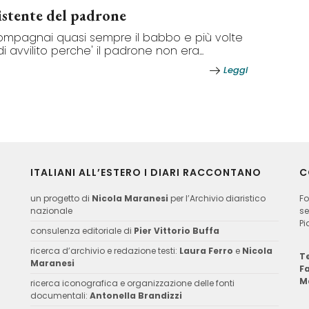
istente del padrone
mpagnai quasi sempre il babbo e più volte
di avvilito perche' il padrone non era...
Leggi
ITALIANI ALL’ESTERO I DIARI RACCONTANO
C
un progetto di
Nicola Maranesi
per l’Archivio diaristico
Fo
nazionale
se
Pi
consulenza editoriale di
Pier Vittorio Buffa
ricerca d’archivio e redazione testi:
Laura Ferro
e
Nicola
Te
Maranesi
F
M
ricerca iconografica e organizzazione delle fonti
documentali:
Antonella Brandizzi