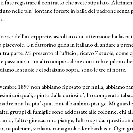
ti fate registrare il contratto che avete stipulato. Altrimen
duto nelle piu’ lontane foreste in balia del padrone senza p
ta.
iscorso dell’interpprete, ascoltato con attenzione ha lasci
 piacevole. Un fattorino grida in italiano di andare a prend
altra parte. Mi presento all’ufficio , ricevo 7 stuoie, come q
i e passiamo in un altro ampio salone con archi e piloni c
diamo le stuoie e ci sdraiamo sopra, sono le tre di notte.
vembre 1897 non abbiamo riposato per nulla, abbiamo fam
esimi coi quali, spinto dalla curiosita’, ho comperato taba
madre non ha piu’ quattrini, il bambino piange. Mi guard
 altri gruppi di famiglie sono addossate alle colonne, chi 
canta, l’altro giuoca, uno piange, l’altro sgrida, questi son 
ti, napoletani, siciliani, romagnoli o lombardi ecc. Ogni g