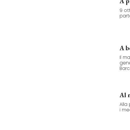
A p
9 ot
part
A b
Il m
gene
Barc
Al 
Alla
i med