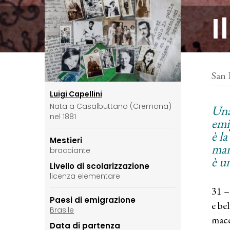
I
San 
Luigi Capellini
Nata a Casalbuttano (Cremona)
Una
nel 1881
emi
è la
Mestieri
mano
bracciante
è u
Livello di scolarizzazione
licenza elementare
31 –
Paesi di emigrazione
e bel
Brasile
macc
Data di partenza