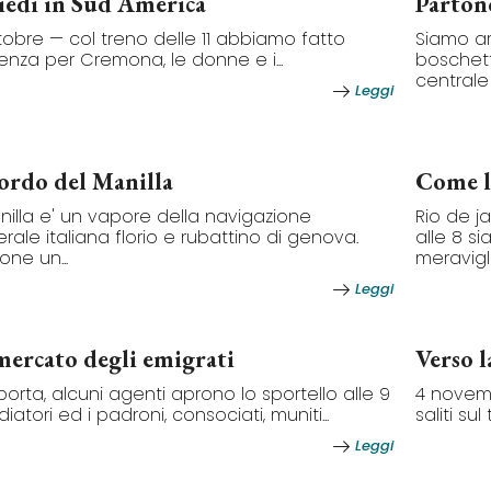
iedi in Sud America
Partono
tobre — col treno delle 11 abbiamo fatto
Siamo ar
enza per Cremona, le donne e i...
boschett
centrale
Leggi
ordo del Manilla
Come l
anilla e' un vapore della navigazione
Rio de ja
rale italiana florio e rubattino di genova.
alle 8 s
one un...
meravigli
Leggi
mercato degli emigrati
Verso l
 porta, alcuni agenti aprono lo sportello alle 9
4 novemb
iatori ed i padroni, consociati, muniti...
saliti su
Leggi