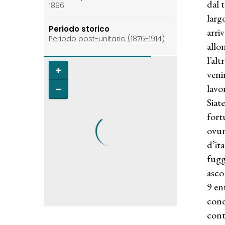
dal 
1896
larg
Periodo storico
arri
Periodo post-unitario (1876-1914)
allon
l’alt
veni
lavo
Siat
fort
ovun
d’it
fugg
asco
9 en
cond
cont