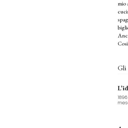
mio 
cuci
spag
bigl
Anch
Cosi
Gli 
L’i
1896
mesc