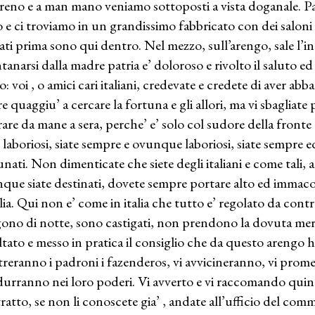
treno e a man mano veniamo sottoposti a vista doganale. P
o e ci troviamo in un grandissimo fabbricato con dei saloni
vati prima sono qui dentro. Nel mezzo, sull’arengo, sale l’i
tanarsi dalla madre patria e’ doloroso e rivolto il saluto ed 
ro: voi , o amici cari italiani, credevate e credete di aver ab
re quaggiu’ a cercare la fortuna e gli allori, ma vi sbagliat
rare da mane a sera, perche’ e’ solo col sudore della fronte
e laboriosi, siate sempre e ovunque laboriosi, siate sempre 
unati. Non dimenticate che siete degli italiani e come tali, 
que siate destinati, dovete sempre portare alto ed immacol
alia. Qui non e’ come in italia che tutto e’ regolato da contr
ono di notte, sono castigati, non prendono la dovuta m
ltato e messo in pratica il consiglio che da questo arengo 
treranno i padroni i fazenderos, vi avvicineranno, vi prom
urranno nei loro poderi. Vi avverto e vi raccomando quind
ratto, se non li conoscete gia’ , andate all’ufficio del comm