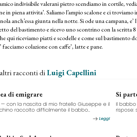
amico indivisibile valerani pietro scendiamo in cortile, vedia
ne in piena attivita’. Saliamo l’ampio scalone e ci troviamo 
nola anch’essa giunta nella notte. Si ode una campana, e’ l’
ietto del bastimento e ricevo uno scontrino con la scritta 8 
e qui riceviamo piatti e scodelle e come sul bastimento 
’ facciamo colazione con caffe’, latte e pane.
altri racconti di
Luigi Capellini
dea di emigrare
Si part
 — con la nascita di mio fratello Giuseppe e il
Il babbo 
hino raccolto difficilmente il babbo...
rispose:
Leggi