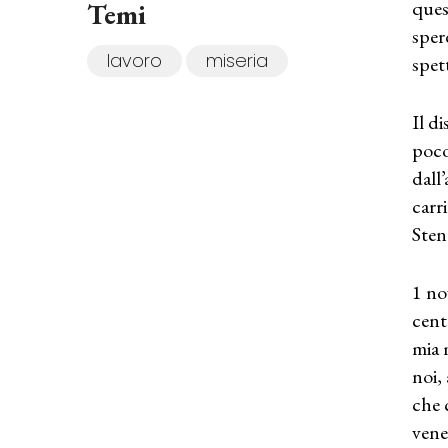
ques
Temi
sper
lavoro
miseria
spet
Il d
poco
dall’
carr
Sten
1 no
cent
mia 
noi,
che 
vene