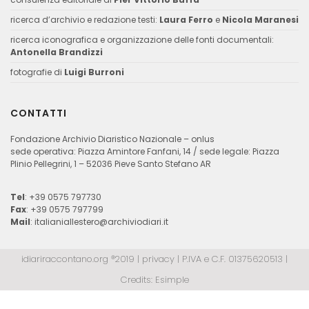
ricerca d’archivio e redazione testi:
Laura Ferro
e
Nicola Maranesi
ricerca iconografica e organizzazione delle fonti documentali:
Antonella Brandizzi
fotografie di
Luigi Burroni
CONTATTI
Fondazione Archivio Diaristico Nazionale – onlus
sede operativa: Piazza Amintore Fanfani, 14 / sede legale: Piazza
Plinio Pellegrini, 1 – 52036 Pieve Santo Stefano AR
Tel
: +39 0575 797730
Fax
: +39 0575 797799
Mail
:
italianiallestero@archiviodiari.it
idiariraccontano.org ®2019 |
privacy
| P.IVA e C.F. 01375620513 |
Credits:
Esimple