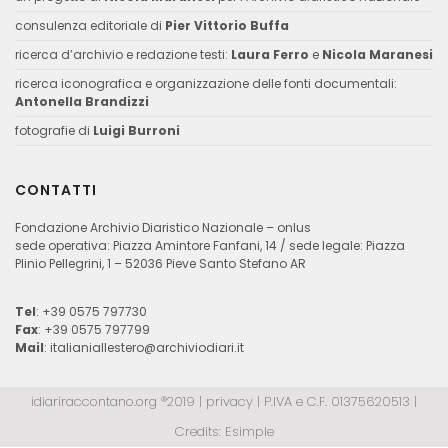
consulenza editoriale di
Pier Vittorio Buffa
ricerca d’archivio e redazione testi:
Laura Ferro
e
Nicola Maranesi
ricerca iconografica e organizzazione delle fonti documentali:
Antonella Brandizzi
fotografie di
Luigi Burroni
CONTATTI
Fondazione Archivio Diaristico Nazionale – onlus
sede operativa: Piazza Amintore Fanfani, 14 / sede legale: Piazza
Plinio Pellegrini, 1 – 52036 Pieve Santo Stefano AR
Tel
: +39 0575 797730
Fax
: +39 0575 797799
Mail
:
italianiallestero@archiviodiari.it
idiariraccontano.org ®2019 |
privacy
| P.IVA e C.F. 01375620513 |
Credits:
Esimple