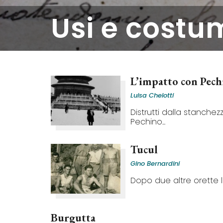
usi e costu
L’impatto con Pech
Luisa Chelotti
Distrutti dalla stanchez
Pechino...
Tucul
Gino Bernardini
Dopo due altre orette l
Burgutta