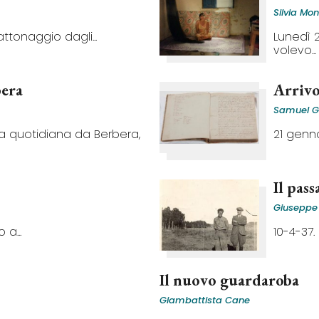
Silvia Mo
attonaggio dagli...
Lunedì 
volevo...
era
Arrivo
Samuel G
ta quotidiana da Berbera,
21 genna
Il pas
Giuseppe
a...
10-4-37.
Il nuovo guardaroba
Giambattista Cane