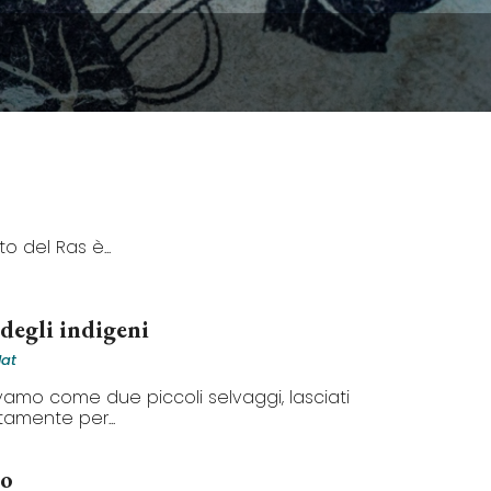
o del Ras è...
 degli indigeni
lat
amo come due piccoli selvaggi, lasciati
amente per...
to