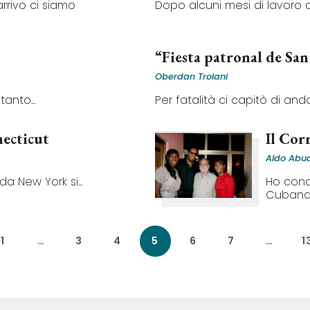
arrivo ci siamo
Dopo alcuni mesi di lavoro alla
“Fiesta patronal de Sa
Oberdan Troiani
anto...
Per fatalità ci capitò di anda
ecticut
Il Cor
Aldo Abu
a New York si...
Ho cono
Cubana..
1
…
3
4
5
6
7
…
1