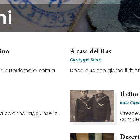
mi
ino
A casa del Ras
Giuseppe Serra
za atterriamo di sera a
Dopo qualche giorno il ritratt
Il cibo
Italo Cipo
a colonna raggiunse la...
Crescev
complet
Deser