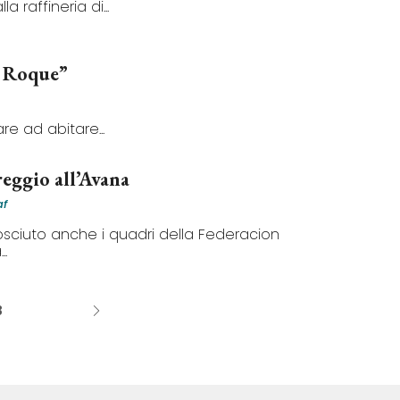
 raffineria di...
n Roque”
re ad abitare...
reggio all’Avana
af
sciuto anche i quadri della Federacion
.
3