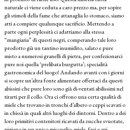
naturale ci viene ceduta a caro prezzo ma, per sopire
gli stimoli della fame che attanaglia lo stomaco, siamo
atti a compiere qualunque sacrificio. Mettendo a
parte ogni perplessità ci adattiamo alla stessa
“mangiaria” di questi negri, comperando tale loro
prodotto già un tantino inumidito, salato e pure
misto a numerosi granelli di pietra, per confezionarci
pure noi quella ‘prelibata burgutta’; specialità
gastronomica del luogo! Andando avanti con i giorni
si scopre un’altra fonte alimentare offertaci da questi
abissini che pure loro sono già di-ventati abilissimi nel
tirarti per il collo. Ora ci offrono una certa qualità di
miele che trovano in tronchi d’albero o ceppi scavati o
in chissà in quali altri luoghi dei dintorni. Dentro a dei
loro primitivi contenitori ricavati da zucche svuotate,
pigiano in un unico miscuglio: miele, favi e api