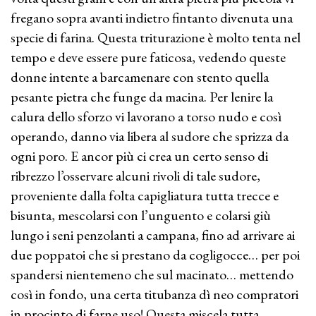
fregano sopra avanti indietro fintanto divenuta una
specie di farina. Questa triturazione è molto tenta nel
tempo e deve essere pure faticosa, vedendo queste
donne intente a barcamenare con stento quella
pesante pietra che funge da macina. Per lenire la
calura dello sforzo vi lavorano a torso nudo e così
operando, danno via libera al sudore che sprizza da
ogni poro. E ancor più ci crea un certo senso di
ribrezzo l’osservare alcuni rivoli di tale sudore,
proveniente dalla folta capigliatura tutta trecce e
bisunta, mescolarsi con l’unguento e colarsi giù
lungo i seni penzolanti a campana, fino ad arrivare ai
due poppatoi che si prestano da cogligocce… per poi
spandersi nientemeno che sul macinato… mettendo
così in fondo, una certa titubanza dì neo compratori
in procinto di farne uso! Questa miscela tutta