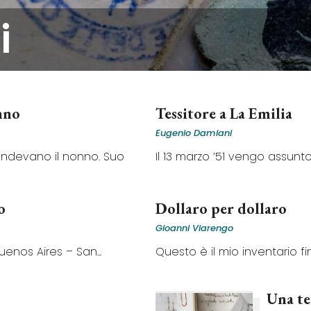
i
nno
Tessitore a La Emilia
Eugenio Damiani
endevano il nonno. Suo
Il 13 marzo ’51 vengo assunto 
o
Dollaro per dollaro
Gioanni Viarengo
enos Aires – San...
Questo è il mio inventario finan
Una ter