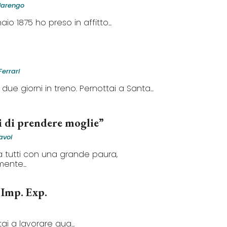
iarengo
naio 1875 ho preso in affitto...
Ferrari
 due giorni in treno. Pernottai a Santa...
i di prendere moglie”
avoi
a tutti con una grande paura,
ente...
 Imp. Exp.
i a lavorare qua...