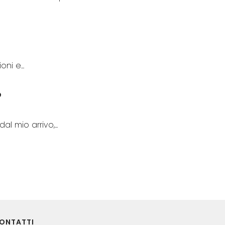
ni e...
o
al mio arrivo,...
ONTATTI