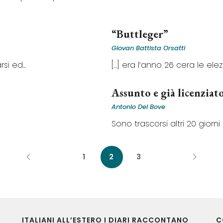
“Buttleger”
Giovan Battista Orsatti
si ed...
[…] era l’anno 26 cera le elezio
Assunto e già licenziat
Antonio Del Bove
Sono trascorsi altri 20 giorni d
1
2
3
ITALIANI ALL’ESTERO I DIARI RACCONTANO
C