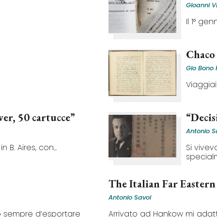
Gioanni V
Il 1° gen
Chaco
Gio Bono 
Viaggiai
ver, 50 cartucce”
“Decis
Antonio S
 B. Aires, con...
Si vivev
specialm
The Italian Far Eastern
Antonio Savoi
 sempre d’esportare
Arrivato ad Hankow mi adatta