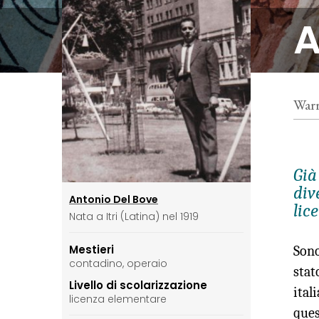
A
Warr
Già
div
Antonio Del Bove
lic
Nata a Itri (Latina) nel 1919
Mestieri
Sono
contadino, operaio
stat
Livello di scolarizzazione
ital
licenza elementare
ques