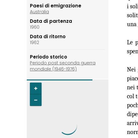
Paesi di emigrazione
i so
Australia
soli
Data di partenza
una 
1960
Data di ritorno
Le p
1962
spen
Periodo storico
Periodo post seconda guerra
Nei 
mondiale (1946-1976)
piac
nei 
col 
poch
dipe
arri
nor