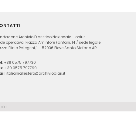
ONTATTI
ndazione Archivio Diaristico Nazionale – onlus
de operativa: Piazza Amintore Fanfani, 14 / sede legale:
azza Plinio Pellegrini, 1 – 52036 Pieve Santo Stefano AR
l
: +39 0575 797730
ax
: +39 0575 797799
ail
:
italianiallestero@archiviodiari.it
ple