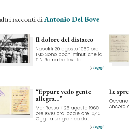
altri racconti di
Antonio Del Bove
Il dolore del distacco
Napoli li 20 agosto 1960 ore
17,15 Sono pochi minuti che la
T. N. Roma ha levato...
Leggi
“Eppure vedo gente
Le spr
allegra…”
Oceano I
Ancora og
Mar Rosso lì 25 agosto 1960
ore 16,40 ora locale ore 15,40
Oggi fa un gran caldo,...
Leggi