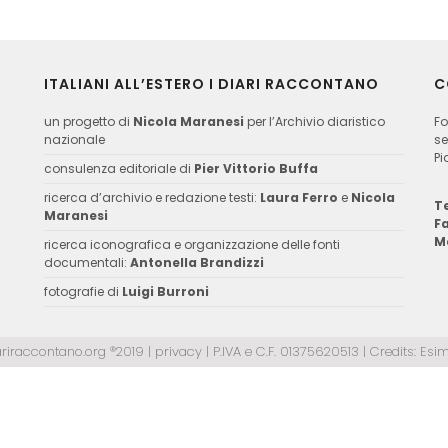
ITALIANI ALL’ESTERO I DIARI RACCONTANO
C
un progetto di
Nicola Maranesi
per l’Archivio diaristico
Fo
nazionale
se
Pi
consulenza editoriale di
Pier Vittorio Buffa
ricerca d’archivio e redazione testi:
Laura Ferro
e
Nicola
Te
Maranesi
F
M
ricerca iconografica e organizzazione delle fonti
documentali:
Antonella Brandizzi
fotografie di
Luigi Burroni
ariraccontano.org ®2019 |
privacy
| P.IVA e C.F. 01375620513 | Credits:
Esim