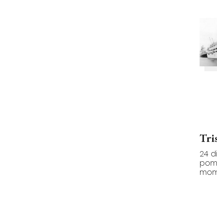
Tri
24 d
pome
mome