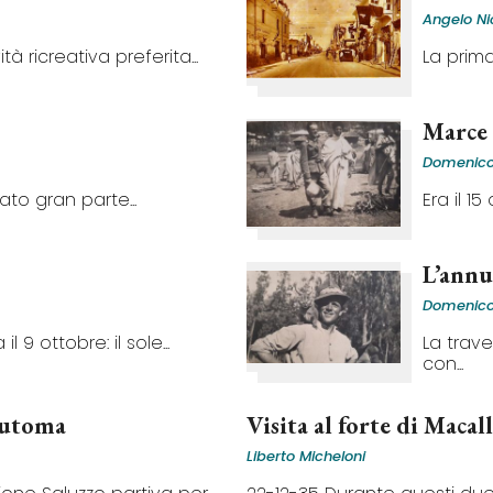
Angelo Ni
ità ricreativa preferita...
La prima
Marce 
Domenic
ato gran parte...
Era il 1
L’annu
Domenic
 ottobre: il sole...
La trav
con...
automa
Visita al forte di Macal
Liberto Micheloni