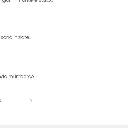
orni il fronte è stato...
ono iniziate...
do mi imbarco...
3