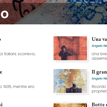
mo
o
Una va
Angelo Ni
 Italiani, scorreva...
Una bre
assieme.
e
Il gra
Angelo Ni
o 1935, mentre ero
Ricordo 
proprietà
si
Botte 