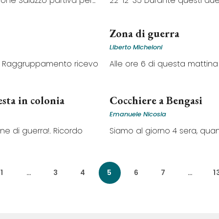
ione Saluzzo partiva per...
22-12-35 Durante questi due gi
Zona di guerra
Liberto Micheloni
di Raggruppamento ricevo
Alle ore 6 di questa mattina s
esta in colonia
Cocchiere a Bengasi
Emanuele Nicosia
one di guerra!. Ricordo
Siamo al giorno 4 sera, quan
1
…
3
4
5
6
7
…
1