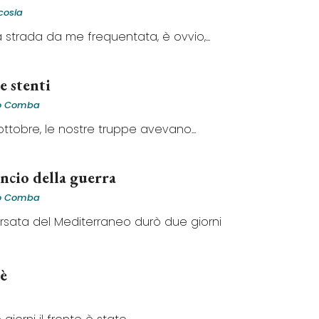
cosia
 strada da me frequentata, è ovvio,...
e stenti
o Comba
5 ottobre, le nostre truppe avevano...
ncio della guerra
o Comba
ersata del Mediterraneo durò due giorni
lè