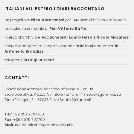
ITALIANI ALL’ESTERO I DIARI RACCONTANO
un progetto di
Nicola Maranesi
per l’Archivio diaristico nazionale
consulenza editoriale di
Pier Vittorio Buffa
ricerca d’archivio e redazione testi:
Laura Ferro
e
Nicola Maranesi
ricerca iconografica e organizzazione delle fonti documentali:
Antonella Brandizzi
fotografie di
Luigi Burroni
CONTATTI
Fondazione Archivio Diaristico Nazionale – onlus
sede operativa: Piazza Amintore Fanfani, 14 / sede legale: Piazza
Plinio Pellegrini, 1 – 52036 Pieve Santo Stefano AR
Tel
: +39 0575 797730
Fax
: +39 0575 797799
Mail
:
italianiallestero@archiviodiari.it