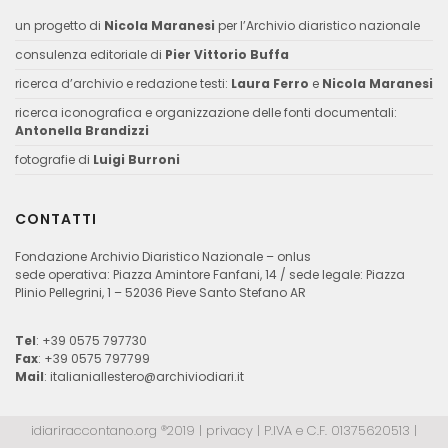
un progetto di
Nicola Maranesi
per l’Archivio diaristico nazionale
consulenza editoriale di
Pier Vittorio Buffa
ricerca d’archivio e redazione testi:
Laura Ferro
e
Nicola Maranesi
ricerca iconografica e organizzazione delle fonti documentali:
Antonella Brandizzi
fotografie di
Luigi Burroni
CONTATTI
Fondazione Archivio Diaristico Nazionale – onlus
sede operativa: Piazza Amintore Fanfani, 14 / sede legale: Piazza
Plinio Pellegrini, 1 – 52036 Pieve Santo Stefano AR
Tel
: +39 0575 797730
Fax
: +39 0575 797799
Mail
:
italianiallestero@archiviodiari.it
idiariraccontano.org ®2019 |
privacy
| P.IVA e C.F. 01375620513 |