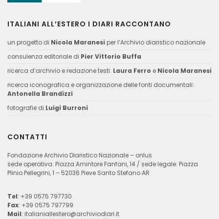
ITALIANI ALL’ESTERO I DIARI RACCONTANO
un progetto di
Nicola Maranesi
per l’Archivio diaristico nazionale
consulenza editoriale di
Pier Vittorio Buffa
ricerca d’archivio e redazione testi:
Laura Ferro
e
Nicola Maranesi
ricerca iconografica e organizzazione delle fonti documentali:
Antonella Brandizzi
fotografie di
Luigi Burroni
CONTATTI
Fondazione Archivio Diaristico Nazionale – onlus
sede operativa: Piazza Amintore Fanfani, 14 / sede legale: Piazza
Plinio Pellegrini, 1 – 52036 Pieve Santo Stefano AR
Tel
: +39 0575 797730
Fax
: +39 0575 797799
Mail
:
italianiallestero@archiviodiari.it