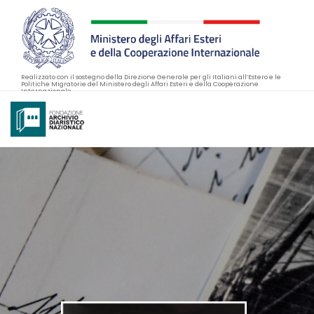
Realizzato con il sostegno della Direzione Generale per gli Italiani all’Estero e le
Politiche Migratorie del Ministero degli Affari Esteri e della Cooperazione
Internazionale