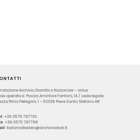
ONTATTI
ndazione Archivio Diaristico Nazionale – onlus
de operativa: Piazza Amintore Fanfani, 14 / sede legale:
azza Plinio Pellegrini, 1 – 52036 Pieve Santo Stefano AR
l
: +39 0575 797730
ax
: +39 0575 797799
ail
:
italianiallestero@archiviodiari.it