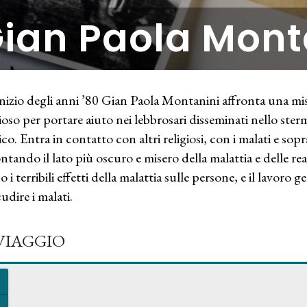
ian Paola Mont
inizio degli anni ’80 Gian Paola Montanini affronta una m
gioso per portare aiuto nei lebbrosari disseminati nello ster
tico. Entra in contatto con altri religiosi, con i malati e so
ontando il lato più oscuro e misero della malattia e delle real
o i terribili effetti della malattia sulle persone, e il lavoro
udire i malati.
 VIAGGIO