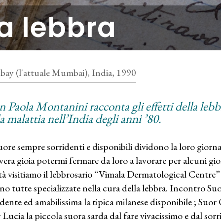
a lebbra
ay (l'attuale Mumbai), India, 1990
n Paola Montanini racconta gli effetti della lebbr
a malattia nell’India degli anni ’80.
uore sempre sorridenti e disponibili dividono la loro giornat
vera gioia potermi fermare da loro a lavorare per alcuni gio
tà visitiamo il lebbrosario “Vimala Dermatological Centre” 
no tutte specializzate nella cura della lebbra. Incontro Suo
idente ed amabilissima la tipica milanese disponibile ; Suor
 Lucia la piccola suora sarda dal fare vivacissimo e dal sorr