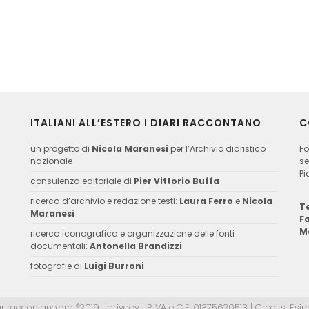
ITALIANI ALL’ESTERO I DIARI RACCONTANO
C
un progetto di
Nicola Maranesi
per l’Archivio diaristico
Fo
nazionale
se
Pi
consulenza editoriale di
Pier Vittorio Buffa
ricerca d’archivio e redazione testi:
Laura Ferro
e
Nicola
Te
Maranesi
F
M
ricerca iconografica e organizzazione delle fonti
documentali:
Antonella Brandizzi
fotografie di
Luigi Burroni
ariraccontano.org ®2019 |
privacy
| P.IVA e C.F. 01375620513 | Credits:
Esim