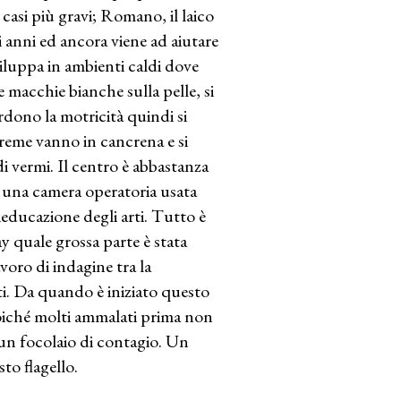
 casi più gravi; Romano, il laico
i anni ed ancora viene ad aiutare
sviluppa in ambienti caldi dove
e macchie bianche sulla pelle, si
erdono la motricità quindi si
treme vanno in cancrena e si
i vermi. Il centro è abbastanza
i, una camera operatoria usata
educazione degli arti. Tutto è
y quale grossa parte è stata
voro di indagine tra la
i. Da quando è iniziato questo
oiché molti ammalati prima non
un focolaio di contagio. Un
to flagello.