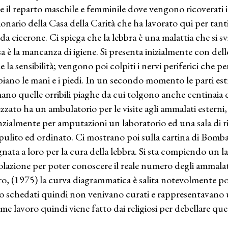
ge il reparto maschile e femminile dove vengono ricoverati i
ionario della Casa della Carità che ha lavorato qui per tant
à da cicerone. Ci spiega che la lebbra è una malattia che si 
sa è la mancanza di igiene. Si presenta inizialmente con dell
e la sensibilità; vengono poi colpiti i nervi periferici che p
piano le mani e i piedi. In un secondo momento le parti es
ano quelle orribili piaghe da cui tolgono anche centinaia d
ezzato ha un ambulatorio per le visite agli ammalati estern
nzialmente per amputazioni un laboratorio ed una sala di ri
pulito ed ordinato. Ci mostrano poi sulla cartina di Bomba
gnata a loro per la cura della lebbra. Si sta compiendo un la
lazione per poter conoscere il reale numero degli ammalat
ro, (1975) la curva diagrammatica è salita notevolmente p
o schedati quindi non venivano curati e rappresentavano 
me lavoro quindi viene fatto dai religiosi per debellare ques