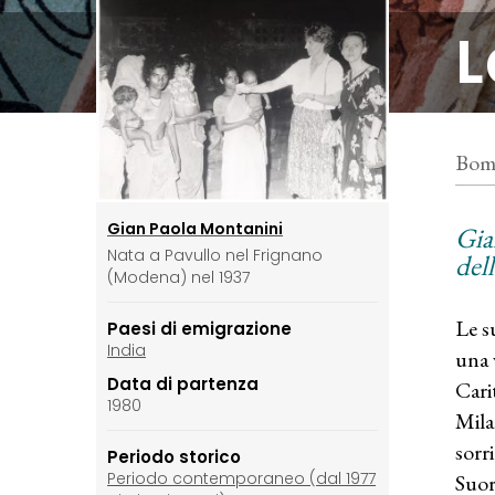
L
Bomb
Gian Paola Montanini
Gia
Nata a Pavullo nel Frignano
dell
(Modena) nel 1937
Le s
Paesi di emigrazione
India
una 
Data di partenza
Cari
1980
Mila
sorr
Periodo storico
Periodo contemporaneo (dal 1977
Suor