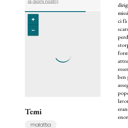
ai giorni nostri)
diri
miss
ci f
scar
perd
stor
form
attr
esse
ben 
asse
popo
lavo
eran
Temi
enor
malattia