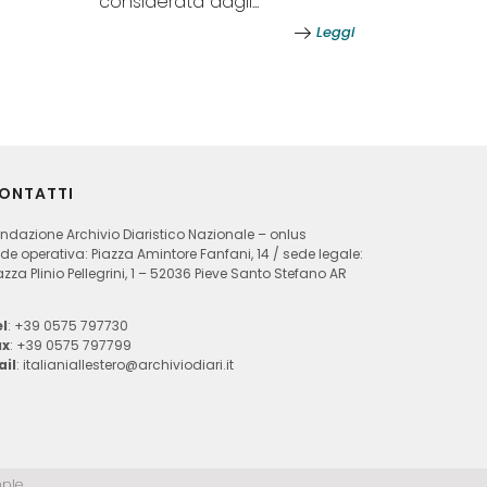
considerata dagli...
Leggi
ONTATTI
ndazione Archivio Diaristico Nazionale – onlus
de operativa: Piazza Amintore Fanfani, 14 / sede legale:
azza Plinio Pellegrini, 1 – 52036 Pieve Santo Stefano AR
l
: +39 0575 797730
ax
: +39 0575 797799
ail
:
italianiallestero@archiviodiari.it
ple