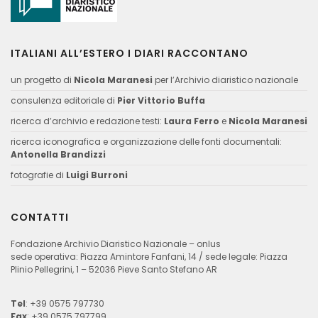
ITALIANI ALL’ESTERO I DIARI RACCONTANO
un progetto di
Nicola Maranesi
per l’Archivio diaristico nazionale
consulenza editoriale di
Pier Vittorio Buffa
ricerca d’archivio e redazione testi:
Laura Ferro
e
Nicola Maranesi
ricerca iconografica e organizzazione delle fonti documentali:
Antonella Brandizzi
fotografie di
Luigi Burroni
CONTATTI
Fondazione Archivio Diaristico Nazionale – onlus
sede operativa: Piazza Amintore Fanfani, 14 / sede legale: Piazza
Plinio Pellegrini, 1 – 52036 Pieve Santo Stefano AR
Tel
: +39 0575 797730
Fax
: +39 0575 797799