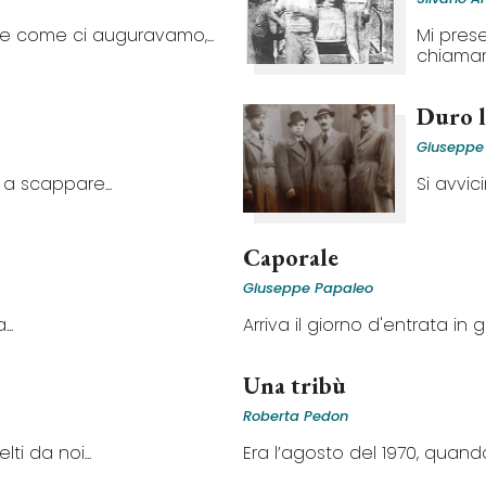
ce come ci auguravamo,...
Mi prese
chiamaro
Duro 
Giuseppe
a scappare...
Si avvic
Caporale
Giuseppe Papaleo
..
Arriva il giorno d'entrata in gu
Una tribù
Roberta Pedon
lti da noi...
Era l’agosto del 1970, quando 