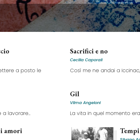
scio
Sacrifici e no
Cecilia Caporali
mettere a posto le
Così me ne andai a Iccinac, 
Gil
Vilma Angeloni
a lavorare...
La vita in quel momento era p
i amori
Tempi 
Silvano A