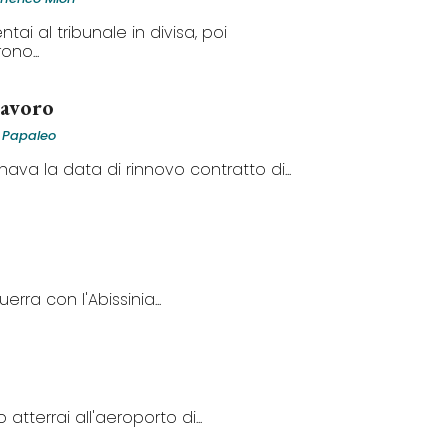
ntai al tribunale in divisa, poi
no...
lavoro
 Papaleo
inava la data di rinnovo contratto di...
erra con l'Abissinia...
atterrai all'aeroporto di...