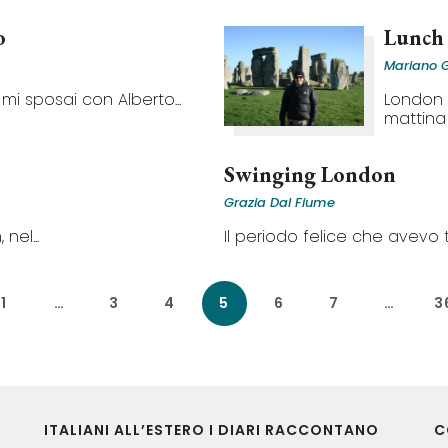
o
Lunch
Mariano 
mi sposai con Alberto...
London 2
mattina 
Swinging London
Grazia Dal Fiume
nel...
Il periodo felice che avevo t
1
…
3
4
5
6
7
…
3
ITALIANI ALL’ESTERO I DIARI RACCONTANO
C