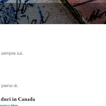
sempre sul...
iena di...
duri in Canada
merico Mion