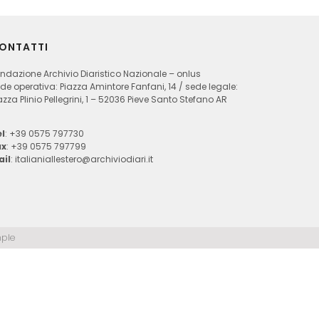
ONTATTI
ndazione Archivio Diaristico Nazionale – onlus
de operativa: Piazza Amintore Fanfani, 14 / sede legale:
azza Plinio Pellegrini, 1 – 52036 Pieve Santo Stefano AR
l
: +39 0575 797730
ax
: +39 0575 797799
ail
:
italianiallestero@archiviodiari.it
ple