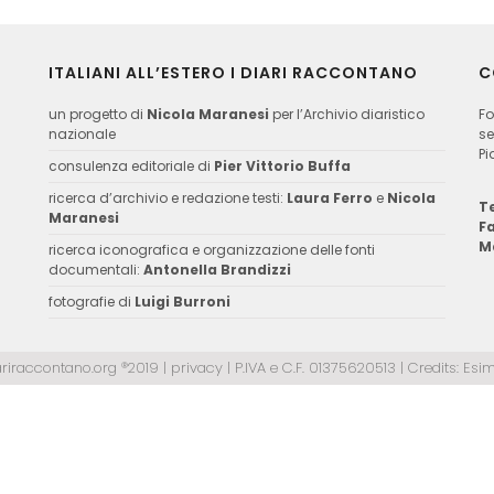
ITALIANI ALL’ESTERO I DIARI RACCONTANO
C
un progetto di
Nicola Maranesi
per l’Archivio diaristico
Fo
nazionale
se
Pi
consulenza editoriale di
Pier Vittorio Buffa
ricerca d’archivio e redazione testi:
Laura Ferro
e
Nicola
Te
Maranesi
F
M
ricerca iconografica e organizzazione delle fonti
documentali:
Antonella Brandizzi
fotografie di
Luigi Burroni
ariraccontano.org ®2019 |
privacy
| P.IVA e C.F. 01375620513 | Credits:
Esim