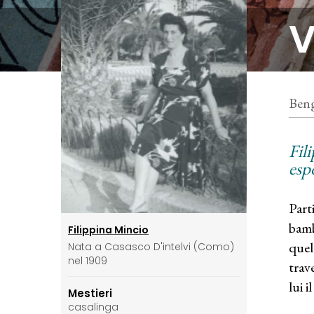
V
Beng
Fil
espo
Part
bamb
Filippina Mincio
quel
Nata a Casasco D'intelvi (Como)
nel 1909
trav
lui 
Mestieri
casalinga