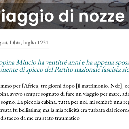
iaggio di nozze 
asi, Libia, luglio 1931
ippina Mincio ha ventitré anni e ha appena sposa
nente di spicco del Partito nazionale fascista sic
immo per l’Africa, tre giorni dopo [il matrimonio, Ndr], c
ina avevo sempre sognato di fare un viaggio per mare; adess
 sogno. La piccola cabina, tutta per noi, mi sembrò una regg
ersata fu bellissima; ma la mia felicità era turbata dal ricor
il distacco da me era stato traumatico.