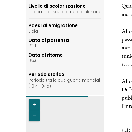
Quan
Livello di scolarizzazione
diploma di scuola media inferiore
mera
Paesi di emigrazione
Allo
Libia
pass
Data di partenza
1931
merc
Data di ritorno
tuni
1940
rosso
Periodo storico
Periodo tra le due guerre mondiali
Allo
(1914-1945)
Di f
pubb
l’in
Gli 