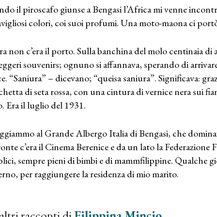
do il piroscafo giunse a Bengasi l’Africa mi venne incontr
vigliosi colori, coi suoi profumi. Una moto-maona ci portò 
ra non c’era il porto. Sulla banchina del molo centinaia di a
eggeri souvenirs; ognuno si affannava, sperando di arrivar
e. “Saniura” – dicevano; “queisa saniura”. Significava: gra
chetta di seta rossa, con una cintura di vernice nera sui fi
. Era il luglio del 1931.
ggiammo al Grande Albergo Italia di Bengasi, che dominava 
ronte c’era il Cinema Berenice e da un lato la Federazione Fa
lici, sempre pieni di bimbi e di mammfilippine. Qualche 
terno, per raggiungere la residenza di mio marito.
altri racconti di
Filippina Mincio