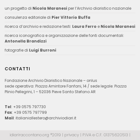
un progetto di
Nicola Maranesi
per l’Archivio diaristico nazionale
consulenza editoriale di
Pier Vittorio Buffa
ricerca d’archivio e redazione testi:
Laura Ferro
e
Nicola Maranesi
ricerca iconografica e organizzazione delle fonti documentali:
Antonella Brandizzi
fotografie di
Luigi Burroni
CONTATTI
Fondazione Archivio Diaristico Nazionale – onlus
sede operativa: Piazza Amintore Fanfani, 14 / sede legale: Piazza
Plinio Pellegrini, 1 – 52036 Pieve Santo Stefano AR
Tel
: +39 0575 797730
Fax
: +39 0575 797799
Mail
:
italianiallestero@archiviodiari.it
idiariraccontano.org ®2019 |
privacy
| P.IVA e C.F. 01375620513 |