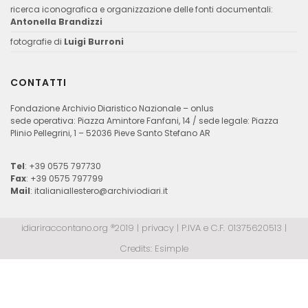
ricerca iconografica e organizzazione delle fonti documentali:
Antonella Brandizzi
fotografie di
Luigi Burroni
CONTATTI
Fondazione Archivio Diaristico Nazionale – onlus
sede operativa: Piazza Amintore Fanfani, 14 / sede legale: Piazza
Plinio Pellegrini, 1 – 52036 Pieve Santo Stefano AR
Tel
: +39 0575 797730
Fax
: +39 0575 797799
Mail
:
italianiallestero@archiviodiari.it
idiariraccontano.org ®2019 |
privacy
| P.IVA e C.F. 01375620513 |
Credits:
Esimple