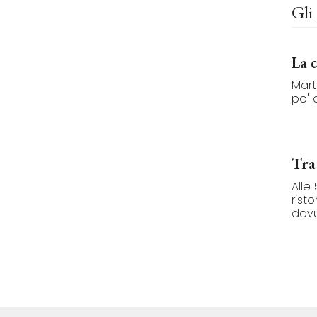
Gli 
La 
Mart
po' d
Tra
Alle
rist
dovut