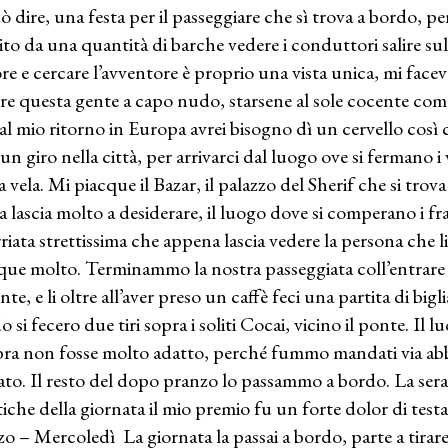
uò dire, una festa per il passeggiare che sì trova a bordo, p
lito da una quantità di barche vedere i conduttori salire sull’
re e cercare l’avventore è proprio una vista unica, mi facev
re questa gente a capo nudo, starsene al sole cocente come
 al mio ritorno in Europa avrei bisogno dì un cervello così co
 un giro nella città, per arrivarci dal luogo ove si fermano i
 vela. Mi piacque il Bazar, il palazzo del Sherif che si trova
a lascia molto a desiderare, il luogo dove si comperano i f
rriata strettissima che appena lascia vedere la persona che
que molto. Terminammo la nostra passeggiata coll’entrare 
nte, e li oltre all’aver preso un caffè feci una partita di bi
 si fecero due tiri sopra i soliti Cocai, vicino il ponte. Il 
ra non fosse molto adatto, perché fummo mandati via ab
ato. Il resto del dopo pranzo lo passammo a bordo. La se
atiche della giornata il mio premio fu un forte dolor di test
o – Mercoledì La giornata la passai a bordo, parte a tirare 