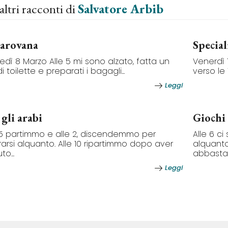
altri racconti di
Salvatore Arbib
carovana
Specia
edì 8 Marzo Alle 5 mi sono alzato, fatta un
Venerdì 1
i toilette e preparati i bagagli...
verso le
Leggi
 gli arabi
Giochi 
 5 partimmo e alle 2, discendemmo per
Alle 6 c
orarsi alquanto. Alle 10 ripartimmo dopo aver
alquant
o...
abbastan
Leggi