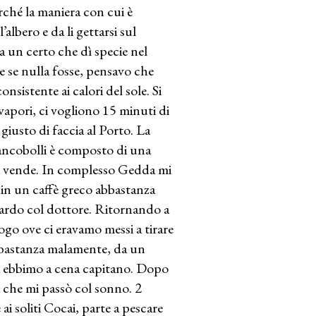
erché la maniera con cui è
albero e da li gettarsi sul
a un certo che dì specie nel
 se nulla fosse, pensavo che
nsistente ai calori del sole. Si
 vapori, ci vogliono 15 minuti di
 giusto di faccia al Porto. La
rancobolli è composto di una
 li vende. In complesso Gedda mi
in un caffè greco abbastanza
gliardo col dottore. Ritornando a
luogo ove ci eravamo messi a tirare
bastanza malamente, da un
ra ebbimo a cena capitano. Dopo
a che mi passò col sonno. 2
ai soliti Cocai, parte a pescare