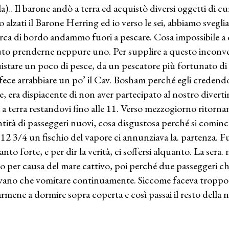
la).. Il barone andò a terra ed acquistò diversi oggetti di c
o alzati il Barone Herring ed io verso le sei, abbiamo svegl
arca di bordo andammo fuori a pescare. Cosa impossibile a
to prenderne neppure uno. Per supplire a questo inconv
istare un poco di pesce, da un pescatore più fortunato di 
i fece arrabbiare un po’ il Cav. Bosham perché egli credendo
e, era dispiacente di non aver partecipato al nostro diver
i a terra restandovi fino alle 11. Verso mezzogiorno rito
tità di passeggeri nuovi, cosa disgustosa perché si cominciò
 12 3/4 un fischio del vapore ci annunziava la. partenza. 
anto forte, e per dir la verità, ci soffersi alquanto. La sera
o per causa del mare cattivo, poi perché due passeggeri ch
vano che vomitare continuamente. Siccome faceva troppo c
rmene a dormire sopra coperta e così passai il resto della n