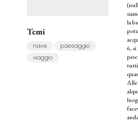
(nul
siam
la b
Temi
potu
acqu
nave
paesaggio
6, s
pesc
viaggio
tutt
quan
Alle
alqu
luog
face
anda