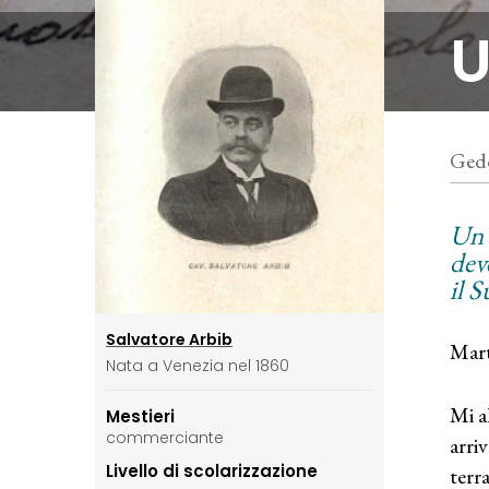
U
Gedd
Un 
dev
il S
Salvatore Arbib
Mart
Nata a Venezia nel 1860
Mi a
Mestieri
commerciante
arri
Livello di scolarizzazione
terr