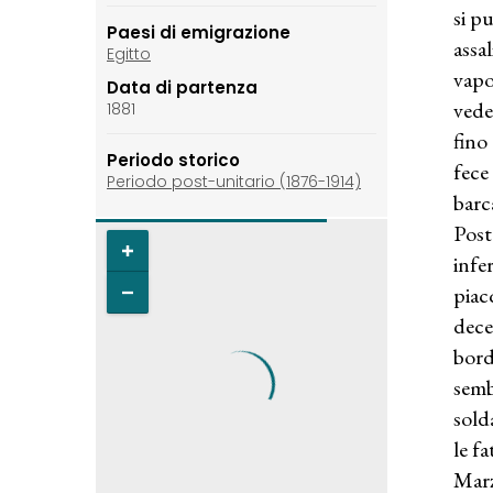
si p
Paesi di emigrazione
assa
Egitto
vapo
Data di partenza
vede
1881
fino
Periodo storico
fece
Periodo post-unitario (1876-1914)
barca
Post
infe
piac
dece
bordo
semb
sold
le f
Marz