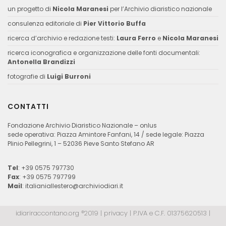
un progetto di
Nicola Maranesi
per l’Archivio diaristico nazionale
consulenza editoriale di
Pier Vittorio Buffa
ricerca d’archivio e redazione testi:
Laura Ferro
e
Nicola Maranesi
ricerca iconografica e organizzazione delle fonti documentali:
Antonella Brandizzi
fotografie di
Luigi Burroni
CONTATTI
Fondazione Archivio Diaristico Nazionale – onlus
sede operativa: Piazza Amintore Fanfani, 14 / sede legale: Piazza
Plinio Pellegrini, 1 – 52036 Pieve Santo Stefano AR
Tel
: +39 0575 797730
Fax
: +39 0575 797799
Mail
:
italianiallestero@archiviodiari.it
idiariraccontano.org ®2019 |
privacy
| P.IVA e C.F. 01375620513 |