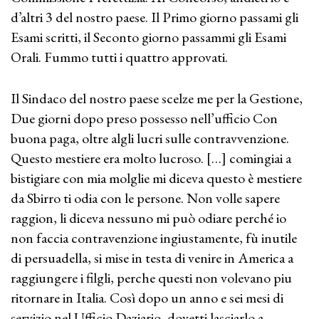
d’altri 3 del nostro paese. Il Primo giorno passami gli
Esami scritti, il Seconto giorno passammi gli Esami
Orali. Fummo tutti i quattro approvati.
Il Sindaco del nostro paese scelze me per la Gestione,
Due giorni dopo preso possesso nell’ufficio Con
buona paga, oltre algli lucri sulle contravvenzione.
Questo mestiere era molto lucroso. […] comingiai a
bistigiare con mia molglie mi diceva questo è mestiere
da Sbirro ti odia con le persone. Non volle sapere
raggion, li diceva nessuno mi può odiare perché io
non faccia contravenzione ingiustamente, fù inutile
di persuadella, si mise in testa di venire in America a
raggiungere i filgli, perche questi non volevano piu
ritornare in Italia. Così dopo un anno e sei mesi di
servizio nel Ufficio Daziario, dovetti lasciarlo a