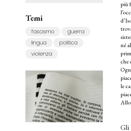
più 
l’oc
Temi
d’Is
trov
fascismo
guerra
sist
lingua
politica
né a
prim
violenza
che 
Ogni
piac
le c
piac
Allo
Gli 