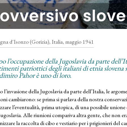
ovversivo slov
gna d'Isonzo (Gorizia), Italia, maggio 1941
 l’occupazione della Jugoslavia da parte dell’Ital
imenti patriottici degli italiani di etnia slovena s
dimiro Pahor è uno di loro.
 l’invasione della Jugoslavia da parte dell’Italia, le argome
ioni cambiarono: se prima si parlava della nostra conservazi
izzare l’eventualità, prima utopica, di una possibile unione d
 Jugoslavia. Alle riunioni compariva altra gente, che non er
nizzare la raccolta di cibo e vestiario per i prigionieri de