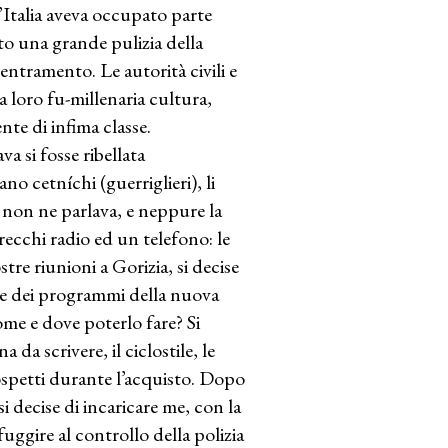
L’Italia aveva occupato parte
to una grande pulizia della
ntramento. Le autorità civili e
la loro fu-millenaria cultura,
nte di infima classe.
va si fosse ribellata
no cetníchi (guerriglieri), li
 non ne parlava, e neppure la
recchi radio ed un telefono: le
tre riunioni a Gorizia, si decise
 e dei programmi della nuova
ome e dove poterlo fare? Si
da scrivere, il ciclostile, le
sospetti durante l’acquisto. Dopo
i decise di incaricare me, con la
uggire al controllo della polizia