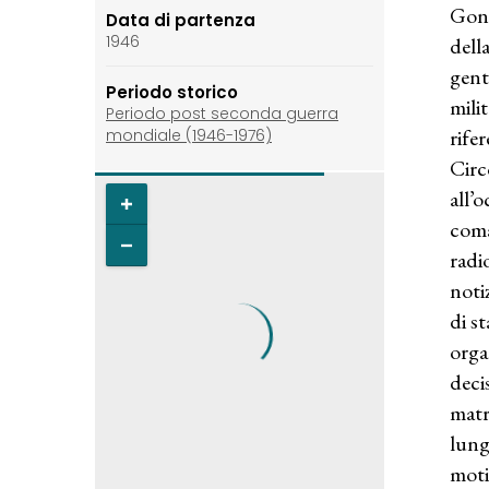
Gona
Data di partenza
1946
dell
gent
Periodo storico
milit
Periodo post seconda guerra
rife
mondiale (1946-1976)
Circ
all’
coma
radi
noti
di s
orga
deci
matr
lung
moti