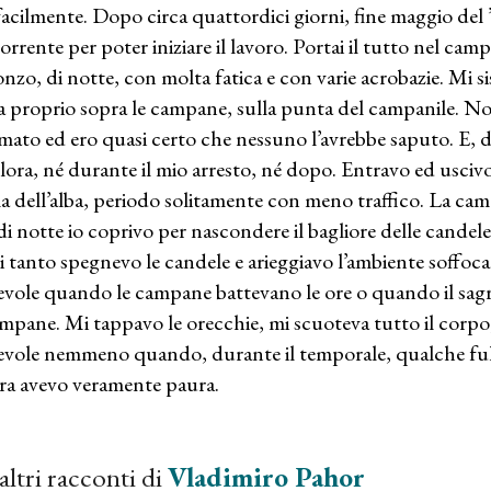
facilmente. Dopo circa quattordici giorni, fine maggio del
corrente per poter iniziare il lavoro. Portai il tutto nel cam
onzo, di notte, con molta fatica e con varie acrobazie. Mi si
a proprio sopra le campane, sulla punta del campanile. No
emato ed ero quasi certo che nessuno l’avrebbe saputo. E, d
llora, né durante il mio arresto, né dopo. Entravo ed uscivo
a dell’alba, periodo solitamente con meno traffico. La came
di notte io coprivo per nascondere il bagliore delle candele
 tanto spegnevo le candele e arieggiavo l’ambiente soffoca
evole quando le campane battevano le ore o quando il sagr
ampane. Mi tappavo le orecchie, mi scuoteva tutto il corpo
evole nemmeno quando, durante il temporale, qualche fulm
ra avevo veramente paura.
altri racconti di
Vladimiro Pahor