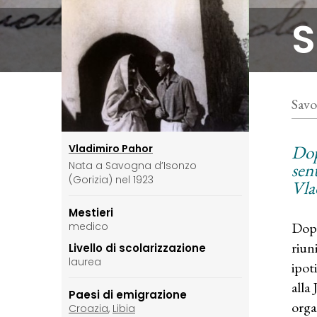
S
Savo
Dopo
Vladimiro Pahor
sent
Nata a Savogna d’Isonzo
(Gorizia) nel 1923
Vla
Mestieri
Dopo
medico
riun
Livello di scolarizzazione
laurea
ipot
alla
Paesi di emigrazione
orga
Croazia
,
Libia