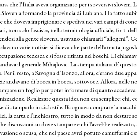
rs, che l’Italia aveva organizzato per i sovversivi sloveni. 
a Slovenia formando la provincia di Lubiana. Ha fatto subi
e che doveva imprigionare e spediva nei vari campi di conce
ari, non solo fasciste, nella terminologia ufficiale, forti del
rendosi alla gente slovena, usavano chiamarli “allogeni”. Ge
olavano varie notizie: si diceva che parte dell’armata jugosla
occupazione tedesca e si fosse ritirata nei boschi. Lí chiamava
ndava il generale Mihajlovic. La stampa italiana dí questo
o. Per il resto, a Savogna d’Isonzo, allora, c’erano due appa
zie andavano di bocca in bocca, sottovoce. Allora, nelle nos
tampare un foglio per poter informare di quanto accadeva
nizzazione. Realizzare questa idea non era semplice: chi, c
se di stamparlo in ciclostile. Bisognava comprare la macchina 
ici, la carta e l’inchiostro, tutto in modo da non destare 
he discussioni su dove stampare e chi l’avrebbe realizzato, s
vazione o scusa, che nel paese avrei potuto camuffarmi e sf