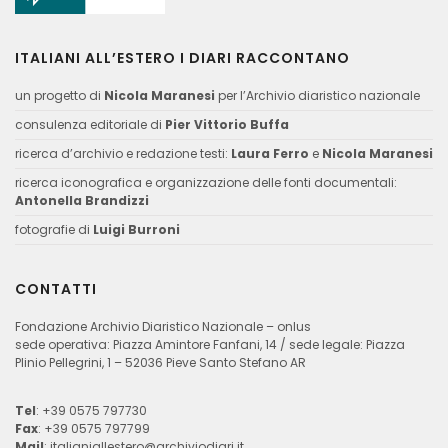
ITALIANI ALL’ESTERO I DIARI RACCONTANO
un progetto di
Nicola Maranesi
per l’Archivio diaristico nazionale
consulenza editoriale di
Pier Vittorio Buffa
ricerca d’archivio e redazione testi:
Laura Ferro
e
Nicola Maranesi
ricerca iconografica e organizzazione delle fonti documentali:
Antonella Brandizzi
fotografie di
Luigi Burroni
CONTATTI
Fondazione Archivio Diaristico Nazionale – onlus
sede operativa: Piazza Amintore Fanfani, 14 / sede legale: Piazza
Plinio Pellegrini, 1 – 52036 Pieve Santo Stefano AR
Tel
: +39 0575 797730
Fax
: +39 0575 797799
Mail
:
italianiallestero@archiviodiari.it