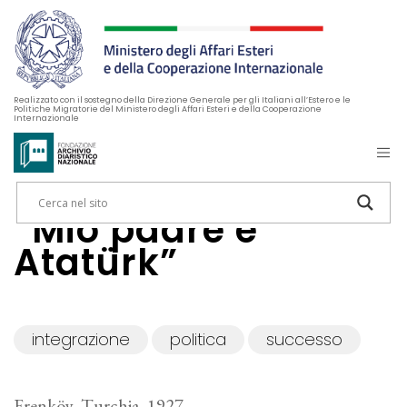
Realizzato con il sostegno della Direzione Generale per gli Italiani all’Estero e le
Politiche Migratorie del Ministero degli Affari Esteri e della Cooperazione
Internazionale
“Mio padre e
Atatürk”
integrazione
politica
successo
Erenköy, Turchia, 1927