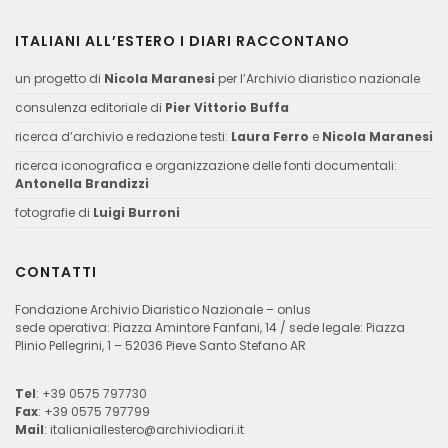
ITALIANI ALL’ESTERO I DIARI RACCONTANO
un progetto di
Nicola Maranesi
per l’Archivio diaristico nazionale
consulenza editoriale di
Pier Vittorio Buffa
ricerca d’archivio e redazione testi:
Laura Ferro
e
Nicola Maranesi
ricerca iconografica e organizzazione delle fonti documentali:
Antonella Brandizzi
fotografie di
Luigi Burroni
CONTATTI
Fondazione Archivio Diaristico Nazionale – onlus
sede operativa: Piazza Amintore Fanfani, 14 / sede legale: Piazza
Plinio Pellegrini, 1 – 52036 Pieve Santo Stefano AR
Tel
: +39 0575 797730
Fax
: +39 0575 797799
Mail
:
italianiallestero@archiviodiari.it