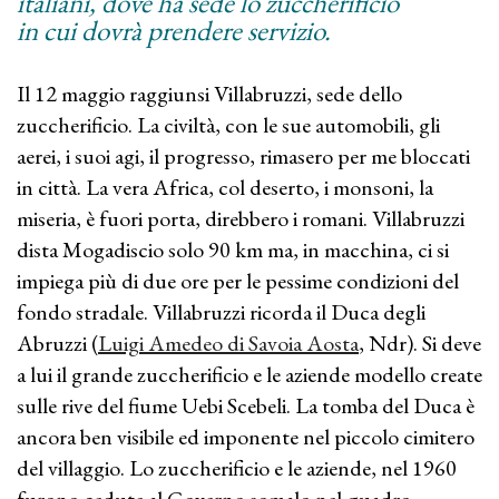
italiani, dove ha sede lo zuccherificio
in cui dovrà prendere servizio.
Il 12 maggio raggiunsi Villabruzzi, sede dello
zuccherificio. La civiltà, con le sue automobili, gli
aerei, i suoi agi, il progresso, rimasero per me bloccati
in città. La vera Africa, col deserto, i monsoni, la
miseria, è fuori porta, direbbero i romani. Villabruzzi
dista Mogadiscio solo 90 km ma, in macchina, ci si
impiega più di due ore per le pessime condizioni del
fondo stradale. Villabruzzi ricorda il Duca degli
Abruzzi (
Luigi Amedeo di Savoia Aosta
, Ndr). Si deve
a lui il grande zuccherificio e le aziende modello create
sulle rive del fiume Uebi Scebeli. La tomba del Duca è
ancora ben visibile ed imponente nel piccolo cimitero
del villaggio. Lo zuccherificio e le aziende, nel 1960