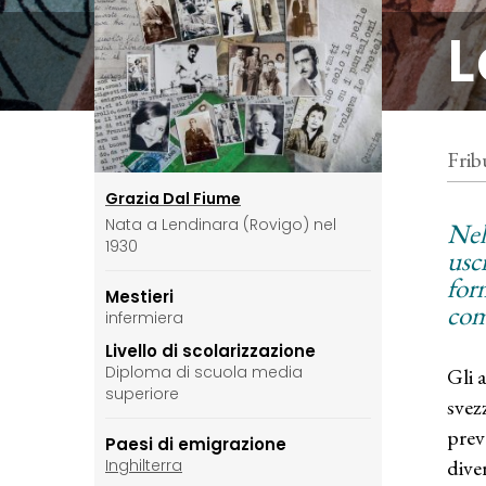
L
Frib
Grazia Dal Fiume
Nata a Lendinara (Rovigo) nel
Nel
1930
usci
form
Mestieri
com
infermiera
Livello di scolarizzazione
Diploma di scuola media
Gli 
superiore
svez
prev
Paesi di emigrazione
dive
Inghilterra