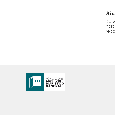
Aiu
Dopo
nord
repa