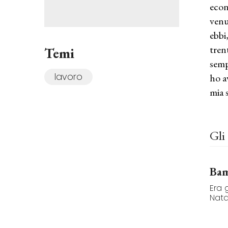
econ
venu
ebbi
tren
Temi
semp
lavoro
ho a
mia 
Gli 
Bam
Era 
Nata