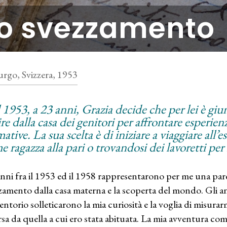
o svezzamento
urgo, Svizzera, 1953
 1953, a 23 anni, Grazia decide che per lei è gi
re dalla casa dei genitori per affrontare esperienz
ative. La sua scelta è di iniziare a viaggiare all’
e ragazza alla pari o trovandosi dei lavoretti pe
anni fra il 1953 ed il 1958 rappresentarono per me una pare
zamento dalla casa materna e la scoperta del mondo. Gli ann
entorio solleticarono la mia curiosità e la voglia di misura
rsa da quella a cui ero stata abituata. La mia avventura co