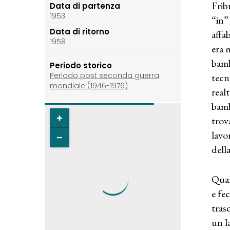
Frib
Data di partenza
1953
“in”
Data di ritorno
affa
1958
era 
bamb
Periodo storico
Periodo post seconda guerra
tecn
mondiale (1946-1976)
real
bamb
trov
lavo
della
Quan
e fe
tras
un l