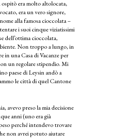
ospitò era molto altolocata,
vocato, era un vero signore,
il nome alla famosa cioccolata –
tare i suoi cinque viziatissimi
e dell’ottima cioccolata,
ambiente. Non troppo a lungo, in
re in una Casa di Vacanze per
 con un regolare stipendio. Mi
icino paese di Leysin andò a
itammo le città di quel Cantone
ia, avevo preso la mia decisione
inque anni (uno era già
i peso perché intendevo trovare
che non avrei potuto aiutare