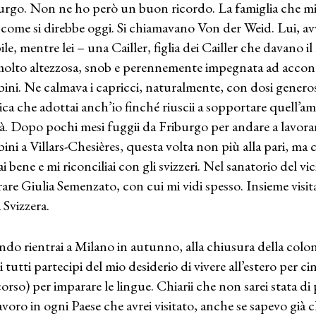
urgo. Non ne ho però un buon ricordo. La famiglia che mi 
 come si direbbe oggi. Si chiamavano Von der Weid. Lui, av
bile, mentre lei – una Cailler, figlia dei Cailler che davano 
molto altezzosa, snob e perennemente impegnata ad acconten
ini. Ne calmava i capricci, naturalmente, con dosi generos
ica che adottai anch’io finché riuscii a sopportare quell’
tà. Dopo pochi mesi fuggii da Friburgo per andare a lavora
ini a Villars-Chesières, questa volta non più alla pari, ma
ai bene e mi riconciliai con gli svizzeri. Nel sanatorio del v
rare Giulia Semenzato, con cui mi vidi spesso. Insieme vis
 Svizzera.
do rientrai a Milano in autunno, alla chiusura della colon
ci tutti partecipi del mio desiderio di vivere all’estero per c
corso) per imparare le lingue. Chiarii che non sarei stata d
avoro in ogni Paese che avrei visitato, anche se sapevo già 