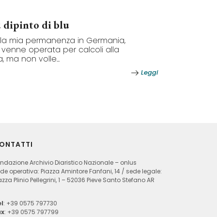
 dipinto di blu
 la mia permanenza in Germania,
enne operata per calcoli alla
a, ma non volle...
Leggi
ONTATTI
ndazione Archivio Diaristico Nazionale – onlus
de operativa: Piazza Amintore Fanfani, 14 / sede legale:
azza Plinio Pellegrini, 1 – 52036 Pieve Santo Stefano AR
l
: +39 0575 797730
ax
: +39 0575 797799