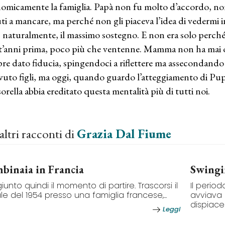
omicamente la famiglia. Papà non fu molto d’accordo, non 
ti a mancare, ma perché non gli piaceva l’idea di vedermi
, naturalmente, il massimo sostegno. E non era solo perché l
t’anni prima, poco più che ventenne. Mamma non ha mai ost
re dato fiducia, spingendoci a riflettere ma assecondando 
vuto figli, ma oggi, quando guardo l’atteggiamento di Pupa
sorella abbia ereditato questa mentalità più di tutti noi.
altri racconti di
Grazia Dal Fiume
binaia in Francia
Swingi
giunto quindi il momento di partire. Trascorsi il
Il perio
le del 1954 presso una famiglia francese,...
avviava 
dispiacere
Leggi