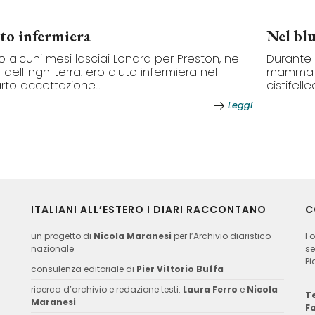
to infermiera
Nel blu
 alcuni mesi lasciai Londra per Preston, nel
Durante
 dell'Inghilterra: ero aiuto infermiera nel
mamma v
rto accettazione...
cistifelle
Leggi
ITALIANI ALL’ESTERO I DIARI RACCONTANO
C
un progetto di
Nicola Maranesi
per l’Archivio diaristico
Fo
nazionale
se
Pi
consulenza editoriale di
Pier Vittorio Buffa
ricerca d’archivio e redazione testi:
Laura Ferro
e
Nicola
Te
Maranesi
F