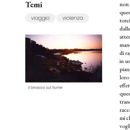
Temi
non 
ques
viaggio
violenza
torc
dall
atte
mano
di r
in u
pian
loro
effe
Il bivacco sul fiume
ques
tran
racc
mi c
vogl