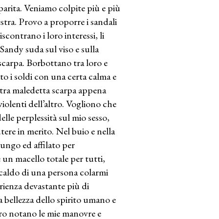
parita. Veniamo colpite più e più
estra. Provo a proporre i sandali
scontrano i loro interessi, li
Sandy suda sul viso e sulla
 scarpa. Borbottano tra loro e
o i soldi con una certa calma e
altra maledetta scarpa appena
iolenti dell’altro. Vogliono che
lle perplessità sul mio sesso,
re in merito. Nel buio e nella
ungo ed affilato per
un macello totale per tutti,
caldo di una persona colarmi
erienza devastante più di
a bellezza dello spirito umano e
loro notano le mie manovre e