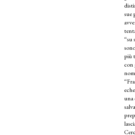
dist
sue 
avve
tent
“su 
sono
più 
con 
nome
“Fra
eche
una 
salv
prep
lasc
Cerc