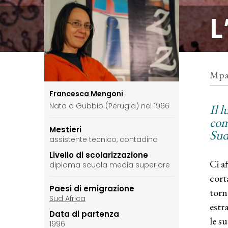
L
Mpan
Francesca Mengoni
Nata a Gubbio (Perugia) nel 1966
Il 
com
Mestieri
Sud
assistente tecnico, contadina
Livello di scolarizzazione
Ci a
diploma scuola media superiore
cort
Paesi di emigrazione
torn
Sud Africa
estr
Data di partenza
le s
1996