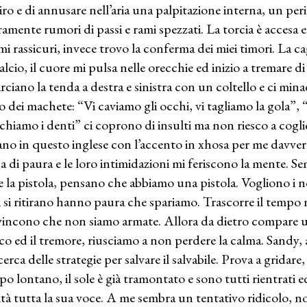
iro e di annusare nell’aria una palpitazione interna, un peri
ramente rumori di passi e rami spezzati. La torcia è accesa 
mi rassicuri, invece trovo la conferma dei miei timori. La ca
alcio, il cuore mi pulsa nelle orecchie ed inizio a tremare 
rciano la tenda a destra e sinistra con un coltello e ci mi
 dei machete: “Vi caviamo gli occhi, vi tagliamo la gola”, “
chiamo i denti” ci coprono di insulti ma non riesco a coglie
ano in questo inglese con l’accento in xhosa per me davvero
ca di paura e le loro intimidazioni mi feriscono la mente. S
e la pistola, pensano che abbiamo una pistola. Vogliono i n
i si ritirano hanno paura che spariamo. Trascorre il tempo n
incono che non siamo armate. Allora da dietro compare 
co ed il tremore, riusciamo a non perdere la calma. Sandy,
erca delle strategie per salvare il salvabile. Prova a gridare,
po lontano, il sole è già tramontato e sono tutti rientrati 
lità tutta la sua voce. A me sembra un tentativo ridicolo, n