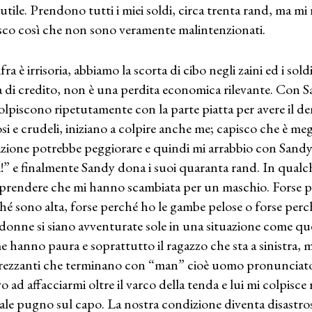
 utile. Prendono tutti i miei soldi, circa trenta rand, ma mi
sco così che non sono veramente malintenzionati.
fra è irrisoria, abbiamo la scorta di cibo negli zaini ed i sol
a di credito, non è una perdita economica rilevante. Con S
olpiscono ripetutamente con la parte piatta per avere il d
osi e crudeli, iniziano a colpire anche me; capisco che è meg
azione potrebbe peggiorare e quindi mi arrabbio con Sandy:
i!” e finalmente Sandy dona i suoi quaranta rand. In qualc
rendere che mi hanno scambiata per un maschio. Forse per i
hé sono alta, forse perché ho le gambe pelose o forse perch
donne si siano avventurate sole in una situazione come qu
e hanno paura e soprattutto il ragazzo che sta a sinistra, 
rezzanti che terminano con “man” cioè uomo pronunciato c
o ad affacciarmi oltre il varco della tenda e lui mi colpisc
ale pugno sul capo. La nostra condizione diventa disastr