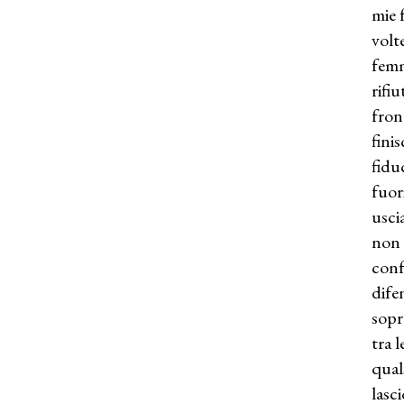
mie 
volt
femm
rifi
fron
fini
fidu
fuor
usci
non 
conf
dife
sopr
tra 
qual
lasc