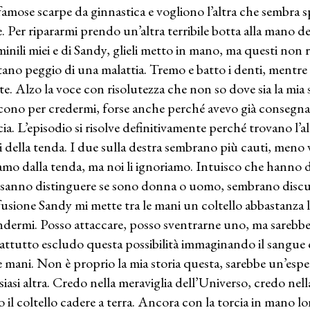
famose scarpe da ginnastica e vogliono l’altra che sembra s
e. Per ripararmi prendo un’altra terribile botta alla mano d
inili miei e di Sandy, glieli metto in mano, ma questi non ri
utano peggio di una malattia. Tremo e batto i denti, mentre 
te. Alzo la voce con risolutezza che non so dove sia la mia
scono per credermi, forse anche perché avevo già consegnat
cia. L’episodio si risolve definitivamente perché trovano l’
i della tenda. I due sulla destra sembrano più cauti, meno v
amo dalla tenda, ma noi li ignoriamo. Intuisco che hanno de
sanno distinguere se sono donna o uomo, sembrano discute
usione Sandy mi mette tra le mani un coltello abbastanza l
ndermi. Posso attaccare, posso sventrarne uno, ma sarebbe 
attutto escludo questa possibilità immaginando il sangue 
le mani. Non è proprio la mia storia questa, sarebbe un’esp
siasi altra. Credo nella meraviglia dell’Universo, credo nell
io il coltello cadere a terra. Ancora con la torcia in mano 