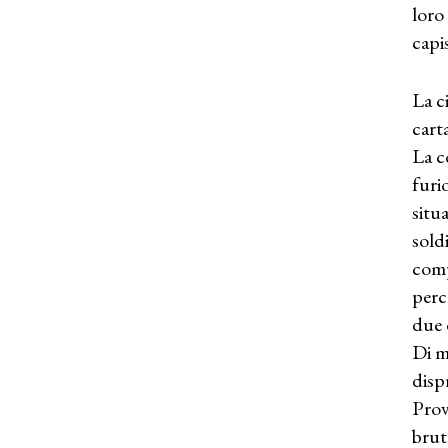
loro
capi
La ci
cart
La c
furi
situ
sold
comp
perc
due 
Di m
disp
Prov
brut