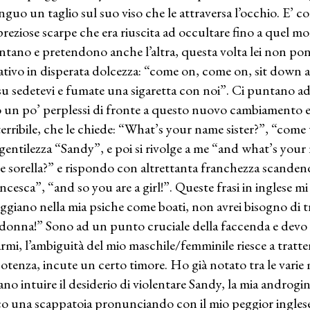
inguo un taglio sul suo viso che le attraversa l’occhio. E’ 
preziose scarpe che era riuscita ad occultare fino a quel m
ntano e pretendono anche l’altra, questa volta lei non pone
ativo in disperata dolcezza: “come on, come on, sit down 
su sedetevi e fumate una sigaretta con noi”. Ci puntano add
 un po’ perplessi di fronte a questo nuovo cambiamento ed è
terribile, che le chiede: “What’s your name sister?”, “come t
gentilezza “Sandy”, e poi si rivolge a me “and what’s your 
 sorella?” e rispondo con altrettanta franchezza scanden
ncesca”, “and so you are a girl!”. Queste frasi in inglese 
ggiano nella mia psiche come boati, non avrei bisogno di trad
donna!” Sono ad un punto cruciale della faccenda e devo
armi, l’ambiguità del mio maschile/femminile riesce a tratten
otenza, incute un certo timore. Ho già notato tra le varie
iano intuire il desiderio di violentare Sandy, la mia androgini
o una scappatoia pronunciando con il mio peggior inglese: