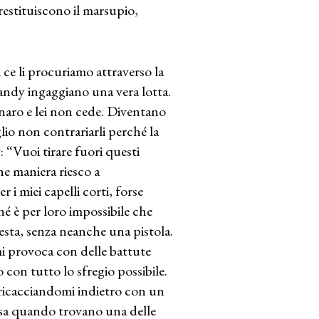
 restituiscono il marsupio,
di ce li procuriamo attraverso la
andy ingaggiano una vera lotta.
enaro e lei non cede. Diventano
lio non contrariarli perché la
 “Vuoi tirare fuori questi
he maniera riesco a
 miei capelli corti, forse
é è per loro impossibile che
esta, senza neanche una pistola.
mi provoca con delle battute
on tutto lo sfregio possibile.
e ricacciandomi indietro con un
osa quando trovano una delle