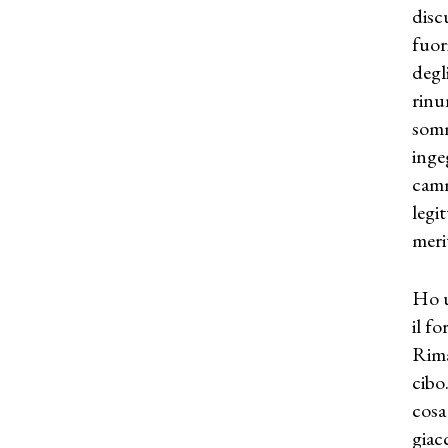
disc
fuor
degl
rinu
somm
inge
camm
legi
meri
Ho u
il f
Rima
cibo
cosa
giac