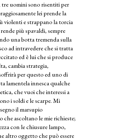
i tre uomini sono risentiti per
oraggiosamente lei prende la
iù violenti e strappano la torcia
i rende più spavaldi, sempre
rendo una botta tremenda sulla
sco ad intravedere che si tratta
 eccitato ed è lui che si produce
lta, cambia strategia,
soffrirà per questo ed uno di
sta lamentela innesca qualche
tica, che vuoi che interessi a
no i soldi e le scarpe. Mi
nsegno il marsupio
che ascoltano le mie richieste;
zza con le chiusure lampo,
he altro oggetto che può essere