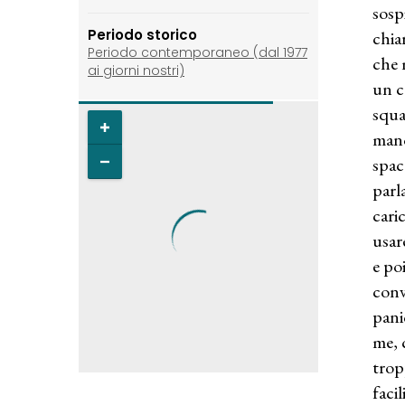
sosp
Periodo storico
chia
Periodo contemporaneo (dal 1977
che 
ai giorni nostri)
un c
squa
mano
spac
parl
cari
usar
e po
conv
pani
me, c
trop
faci