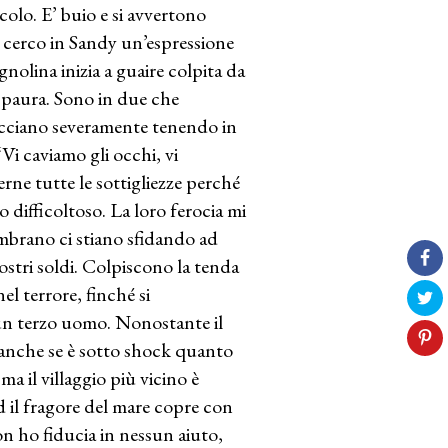
colo. E’ buio e si avvertono
e cerco in Sandy un’espressione
gnolina inizia a guaire colpita da
di paura. Sono in due che
nacciano severamente tenendo in
Vi caviamo gli occhi, vi
rne tutte le sottigliezze perché
 difficoltoso. La loro ferocia mi
embrano ci stiano sfidando ad
ostri soldi. Colpiscono la tenda
el terrore, finché si
un terzo uomo. Nonostante il
 anche se è sotto shock quanto
 ma il villaggio più vicino è
ed il fragore del mare copre con
on ho fiducia in nessun aiuto,