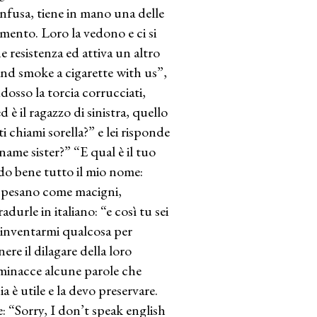
confusa, tiene in mano una delle
omento. Loro la vedono e ci si
 resistenza ed attiva un altro
and smoke a cigarette with us”,
osso la torcia corrucciati,
 il ragazzo di sinistra, quello
i chiami sorella?” e lei risponde
name sister?” “E qual è il tuo
do bene tutto il mio nome:
mi pesano come macigni,
urle in italiano: “e così tu sei
 inventarmi qualcosa per
ere il dilagare della loro
 minacce alcune parole che
a è utile e la devo preservare.
 “Sorry, I don’t speak english