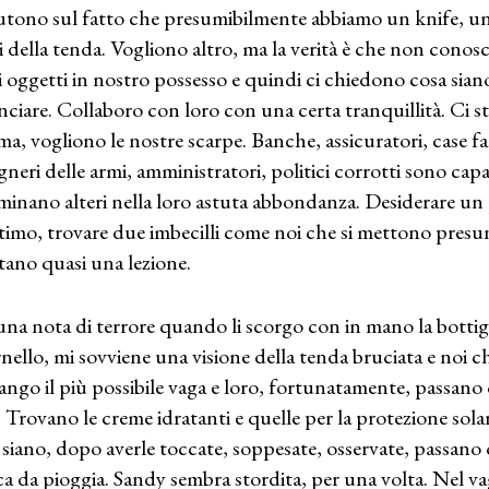
utono sul fatto che presumibilmente abbiamo un knife, un c
i della tenda. Vogliono altro, ma la verità è che non conos
i oggetti in nostro possesso e quindi ci chiedono cosa sian
nciare. Collaboro con loro con una certa tranquillità. Ci
a, vogliono le nostre scarpe. Banche, assicuratori, case fa
gneri delle armi, amministratori, politici corrotti sono capa
inano alteri nella loro astuta abbondanza. Desiderare un 
ttimo, trovare due imbecilli come noi che si mettono presu
tano quasi una lezione.
na nota di terrore quando li scorgo con in mano la bottigl
ornello, mi sovviene una visione della tenda bruciata e noi 
ngo il più possibile vaga e loro, fortunatamente, passano o
. Trovano le creme idratanti e quelle per la protezione sol
 siano, dopo averle toccate, soppesate, osservate, passano ol
ca da pioggia. Sandy sembra stordita, per una volta. Nel vag