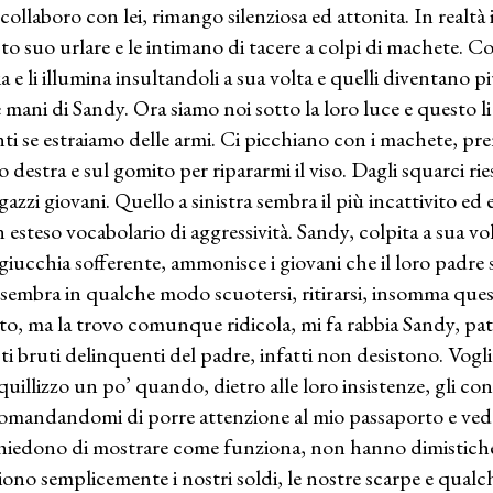
collaboro con lei, rimango silenziosa ed attonita. In realtà 
to suo urlare e le intimano di tacere a colpi di machete. C
ia e li illumina insultandoli a sua volta e quelli diventano p
e mani di Sandy. Ora siamo noi sotto la loro luce e questo l
nti se estraiamo delle armi. Ci picchiano con i machete, p
 destra e sul gomito per ripararmi il viso. Dagli squarci rie
agazzi giovani. Quello a sinistra sembra il più incattivito ed
n esteso vocabolario di aggressività. Sandy, colpita a sua vo
giucchia sofferente, ammonisce i giovani che il loro padre 
 sembra in qualche modo scuotersi, ritirarsi, insomma que
tto, ma la trovo comunque ridicola, mi fa rabbia Sandy, pate
ti bruti delinquenti del padre, infatti non desistono. Voglio
quillizzo un po’ quando, dietro alle loro insistenze, gli co
omandandomi di porre attenzione al mio passaporto e vedo 
hiedono di mostrare come funziona, non hanno dimistiche
iono semplicemente i nostri soldi, le nostre scarpe e qualc