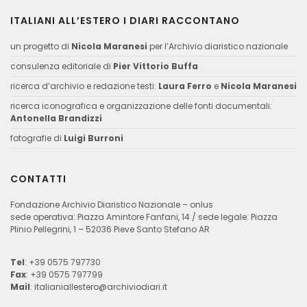
ITALIANI ALL’ESTERO I DIARI RACCONTANO
un progetto di
Nicola Maranesi
per l’Archivio diaristico nazionale
consulenza editoriale di
Pier Vittorio Buffa
ricerca d’archivio e redazione testi:
Laura Ferro
e
Nicola Maranesi
ricerca iconografica e organizzazione delle fonti documentali:
Antonella Brandizzi
fotografie di
Luigi Burroni
CONTATTI
Fondazione Archivio Diaristico Nazionale – onlus
sede operativa: Piazza Amintore Fanfani, 14 / sede legale: Piazza
Plinio Pellegrini, 1 – 52036 Pieve Santo Stefano AR
Tel
: +39 0575 797730
Fax
: +39 0575 797799
Mail
:
italianiallestero@archiviodiari.it