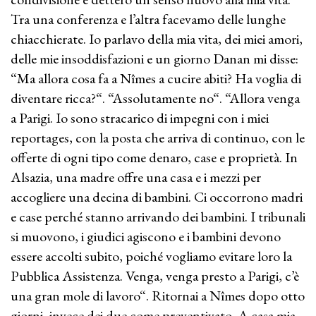
Tra una conferenza e l’altra facevamo delle lunghe
chiacchierate. Io parlavo della mia vita, dei miei amori,
delle mie insoddisfazioni e un giorno Danan mi disse:
“Ma allora cosa fa a Nîmes a cucire abiti? Ha voglia di
diventare ricca?“. “Assolutamente no“. “Allora venga
a Parigi. Io sono stracarico di impegni con i miei
reportages, con la posta che arriva di continuo, con le
offerte di ogni tipo come denaro, case e proprietà. In
Alsazia, una madre offre una casa e i mezzi per
accogliere una decina di bambini. Ci occorrono madri
e case perché stanno arrivando dei bambini. I tribunali
si muovono, i giudici agiscono e i bambini devono
essere accolti subito, poiché vogliamo evitare loro la
Pubblica Assistenza. Venga, venga presto a Parigi, c’è
una gran mole di lavoro“. Ritornai a Nîmes dopo otto
giorni, invece dei due come preventivato. A casa mia