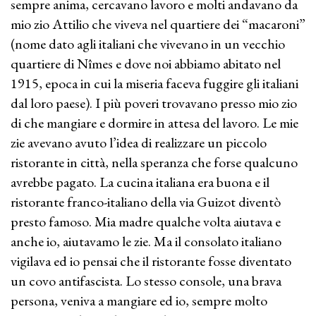
sempre anima, cercavano lavoro e molti andavano da
mio zio Attilio che viveva nel quartiere dei “macaroni”
(nome dato agli italiani che vivevano in un vecchio
quartiere di Nîmes e dove noi abbiamo abitato nel
1915, epoca in cui la miseria faceva fuggire gli italiani
dal loro paese). I più poveri trovavano presso mio zio
di che mangiare e dormire in attesa del lavoro. Le mie
zie avevano avuto l’idea di realizzare un piccolo
ristorante in città, nella speranza che forse qualcuno
avrebbe pagato. La cucina italiana era buona e il
ristorante franco-italiano della via Guizot diventò
presto famoso. Mia madre qualche volta aiutava e
anche io, aiutavamo le zie. Ma il consolato italiano
vigilava ed io pensai che il ristorante fosse diventato
un covo antifascista. Lo stesso console, una brava
persona, veniva a mangiare ed io, sempre molto