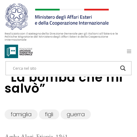
Realizzato con il sostegno della Direzione Generale per gli Italiani all’Estero e le
Politiche Migratorie del Ministero degli Affari Esteri e della Cooperazione
Internazionale
“La bomba che mi
salvò”
famiglia
figli
guerra
Amba Alagi, Etiopia, 1941