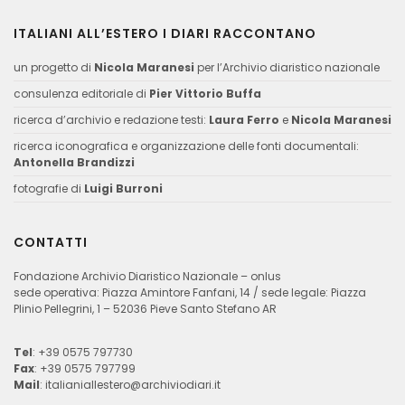
ITALIANI ALL’ESTERO I DIARI RACCONTANO
un progetto di
Nicola Maranesi
per l’Archivio diaristico nazionale
consulenza editoriale di
Pier Vittorio Buffa
ricerca d’archivio e redazione testi:
Laura Ferro
e
Nicola Maranesi
ricerca iconografica e organizzazione delle fonti documentali:
Antonella Brandizzi
fotografie di
Luigi Burroni
CONTATTI
Fondazione Archivio Diaristico Nazionale – onlus
sede operativa: Piazza Amintore Fanfani, 14 / sede legale: Piazza
Plinio Pellegrini, 1 – 52036 Pieve Santo Stefano AR
Tel
: +39 0575 797730
Fax
: +39 0575 797799
Mail
:
italianiallestero@archiviodiari.it