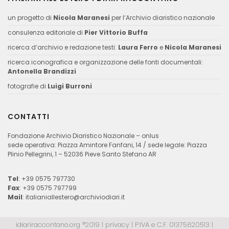
un progetto di
Nicola Maranesi
per l’Archivio diaristico nazionale
consulenza editoriale di
Pier Vittorio Buffa
ricerca d’archivio e redazione testi:
Laura Ferro
e
Nicola Maranesi
ricerca iconografica e organizzazione delle fonti documentali:
Antonella Brandizzi
fotografie di
Luigi Burroni
CONTATTI
Fondazione Archivio Diaristico Nazionale – onlus
sede operativa: Piazza Amintore Fanfani, 14 / sede legale: Piazza
Plinio Pellegrini, 1 – 52036 Pieve Santo Stefano AR
Tel
: +39 0575 797730
Fax
: +39 0575 797799
Mail
:
italianiallestero@archiviodiari.it
idiariraccontano.org ®2019 |
privacy
| P.IVA e C.F. 01375620513 |