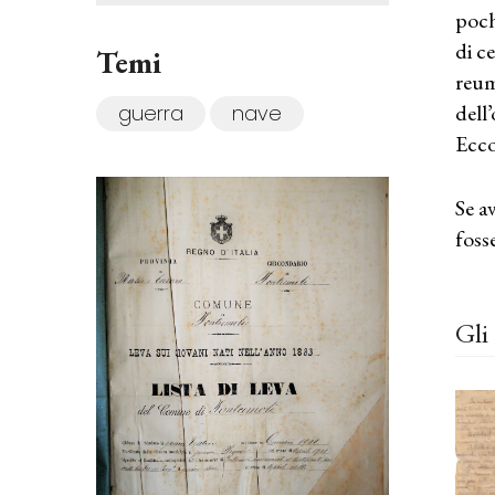
poch
di c
Temi
reum
dell
guerra
nave
Ecco
Se a
foss
Gli 