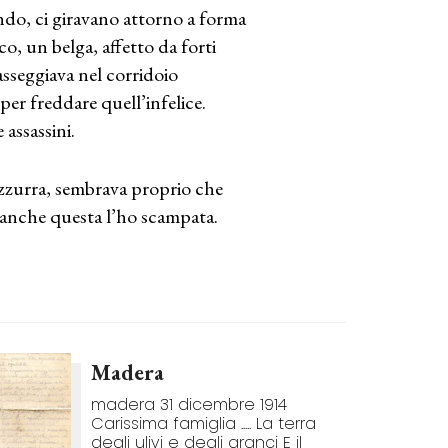
ndo, ci giravano attorno a forma
co, un belga, affetto da forti
asseggiava nel corridoio
per freddare quell’infelice.
 assassini.
azzurra, sembrava proprio che
i anche questa l’ho scampata.
Madera
madera 31 dicembre 1914
Carissima famiglia ..... La terra
degli ulivi e degli aranci E il