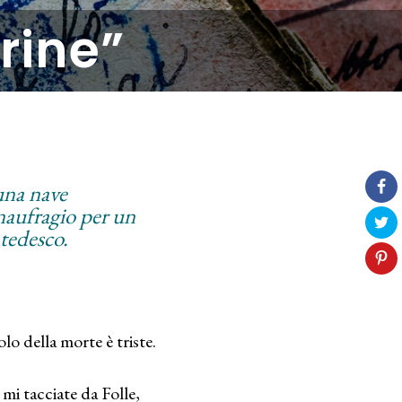
rine”
 una nave
 naufragio per un
 tedesco.
o della morte è triste.
 mi tacciate da Folle,