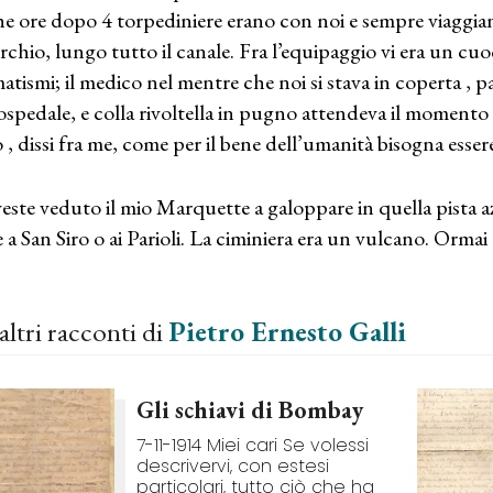
e ore dopo 4 torpediniere erano con noi e sempre viaggia
erchio, lungo tutto il canale. Fra l’equipaggio vi era un cuo
atismi; il medico nel mentre che noi si stava in coperta , p
’ospedale, e colla rivoltella in pugno attendeva il momento 
 , dissi fra me, come per il bene dell’umanità bisogna essere
veste veduto il mio Marquette a galoppare in quella pista 
e a San Siro o ai Parioli. La ciminiera era un vulcano. Orma
altri racconti di
Pietro Ernesto Galli
Gli schiavi di Bombay
7-11-1914 Miei cari Se volessi
descrivervi, con estesi
particolari, tutto ciò che ha