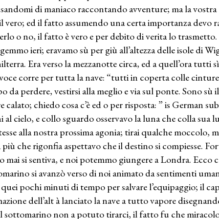
sandomi di maniaco raccontando avventure; ma la vostra 
 il vero; ed il fatto assumendo una certa importanza devo ra
erlo o no, il fatto è vero e per debito di verita lo trasmet
gemmo ieri; eravamo sù per giù all’altezza delle isole di Wig
ilterra. Era verso la mezzanotte circa, ed a quell’ora tutti
voce corre per tutta la nave: “tutti in coperta colle cinture
o da perdere, vestirsi alla meglio e via sul ponte. Sono sù 
re calato; chiedo cosa c’è ed o per risposta: ” is German sub
i al cielo, e collo sguardo osservavo la luna che colla sua l
stesse alla nostra prossima agonia; tirai qualche moccolo, mi
a più che rigonfia aspettavo che il destino si compiesse. For
o mai si sentiva, e noi potemmo giungere a Londra. Ecco com
omarino si avanzò verso di noi animato da sentimenti umanit
 quei pochi minuti di tempo per salvare l’equipaggio; il ca
mazione dell’alt à lanciato la nave a tutto vapore disegnand
il sottomarino non a potuto tirarci, il fatto fu che miraco