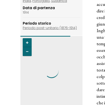
India
,
Portogallo
,
Sudafrica
accu
Data di partenza
dire
1914
cred
Periodo storico
giun
Periodo post-unitario (1876-1914)
Ingh
una 
temp
esse
occh
assi
test
colp
sott
dare
inti
che 