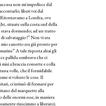
accusa non mi impedisce dal
ccontarlo; liberi voi dal
to. Ritornavamo a Londra, ove
ht, situate sulla costa sud della
 sì stava dormendo; ad un tratto
 di salvataggio !” Non vi era
il mio canotto era già pronto per
marine” A tale risposta alzai gli
uce pallida sembrava che ci
 misi a braccia conserte e colla
tuna volle, che il formidabile
e si volsero le cose. Il
ari, ci intimò di fermarsi per
pitano del marquette alla
o delle enormi esse, in maniera
losamente riuscimmo a liberarci;