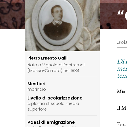
“
Isol
Pietro Ernesto Galli
Di 
Nata a Vignola di Pontremoli
merc
(Massa-Carrara) nel 1884
ten
Mestieri
marinaio
Mia 
Livello di scolarizzazione
diploma di scuola media
Il M
superiore
Paesi di emigrazione
Fors