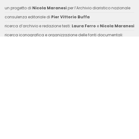
un progetto di
Nicola Maranesi
per l’Archivio diaristico nazionale
consulenza editoriale di
Pier Vittorio Buffa
ricerca d’archivio e redazione testi:
Laura Ferro
e
Nicola Maranesi
ricerca iconografica e organizzazione delle fonti documentali:
Antonella Brandizzi
fotografie di
Luigi Burroni
CONTATTI
Fondazione Archivio Diaristico Nazionale – onlus
sede operativa: Piazza Amintore Fanfani, 14 / sede legale: Piazza
Plinio Pellegrini, 1 – 52036 Pieve Santo Stefano AR
Tel
: +39 0575 797730
Fax
: +39 0575 797799
Mail
:
italianiallestero@archiviodiari.it
idiariraccontano.org ®2019 |
privacy
| P.IVA e C.F. 01375620513 |