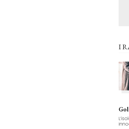
I 
Gol
L’is
innoc