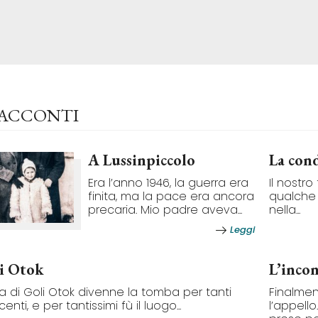
RACCONTI
A Lussinpiccolo
La con
Era l’anno 1946, la guerra era
Il nostr
finita, ma la pace era ancora
qualche 
precaria. Mio padre aveva...
nella...
Leggi
i Otok
L’incon
ola di Goli Otok divenne la tomba per tanti
Finalmen
enti, e per tantissimi fù il luogo...
l’appell