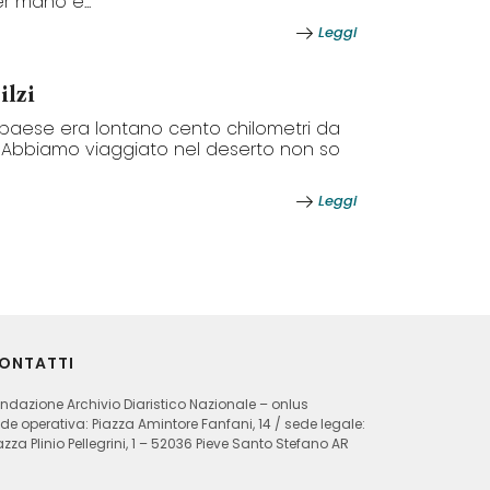
r mano e...
Leggi
ilzi
o paese era lontano cento chilometri da
 Abbiamo viaggiato nel deserto non so
Leggi
ONTATTI
ndazione Archivio Diaristico Nazionale – onlus
de operativa: Piazza Amintore Fanfani, 14 / sede legale:
azza Plinio Pellegrini, 1 – 52036 Pieve Santo Stefano AR