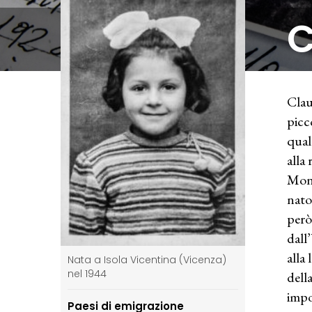
C
Clau
picc
qual
alla 
Monf
nato
però
dall
alla
Nata a Isola Vicentina (Vicenza)
nel 1944
dell
impo
Paesi di emigrazione