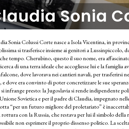
laudia Sonia Co
dia Sonia Colussi Corte nasce a Isola Vicentina, in provinc
olissima si trasferisce insieme ai genitori a Lussinpiccolo, d
che tempo. Cherubino, questo il suo nome, era affascinat
ricerca di una terra ideale che accogliesse lui e la famiglia a
alcone, dove lavorava nei cantieri navali, per trasferirsi ne
, e dove era convinto di poter concretizzare le sue speran
 si infrange presto: la Jugoslavia si rende indipendente 
’Unione Sovietica e per il padre di Claudia, impegnato nelle 
 lotta “per un futuro migliore del proletariato” è inaccettabi
a rottura con la Russia, che restava per lui il simbolo della
ssibile non esprimere il proprio dissenso politico. La scelta