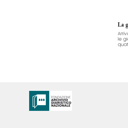
La 
Arri
le g
quatt