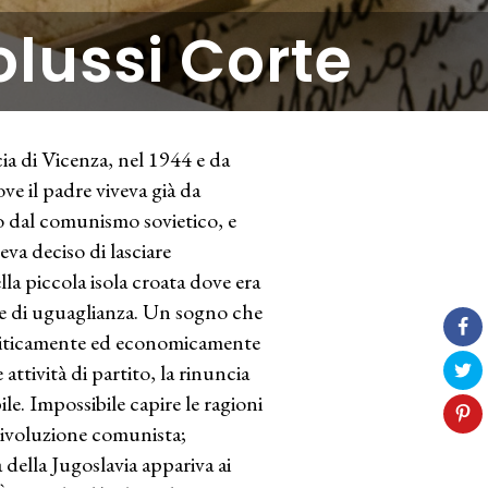
lussi Corte
ia di Vicenza, nel 1944 e da
ove il padre viveva già da
o dal comunismo sovietico, e
veva deciso di lasciare
lla piccola isola croata dove era
ze di uguaglianza. Un sogno che
politicamente ed economicamente
attività di partito, la rinuncia
le. Impossibile capire le ragioni
 rivoluzione comunista;
 della Jugoslavia appariva ai