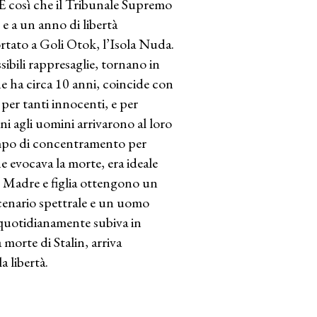
È così che il Tribunale Supremo
 e a un anno di libertà
ortato a Goli Otok, l’Isola Nuda.
sibili rappresaglie, tornano in
che ha circa 10 anni, coincide con
 per tanti innocenti, e per
i agli uomini arrivarono al loro
campo di concentramento per
he evocava la morte, era ideale
. Madre e figlia ottengono un
 scenario spettrale e un uomo
e quotidianamente subiva in
morte di Stalin, arriva
a libertà.