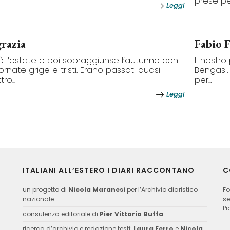
prese pe
Leggi
grazia
Fabio F
vò l’estate e poi sopraggiunse l’autunno con
Il nostr
iornate grige e tristi. Erano passati quasi
Bengasi.
ro...
per...
Leggi
ITALIANI ALL’ESTERO I DIARI RACCONTANO
C
un progetto di
Nicola Maranesi
per l’Archivio diaristico
Fo
nazionale
se
Pi
consulenza editoriale di
Pier Vittorio Buffa
ricerca d’archivio e redazione testi:
Laura Ferro
e
Nicola