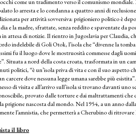
 occhi come un tradimento verso il comunismo mondiale. 
palato lo arresta e lo condanna a quattro anni di reclusione
izionata per attività sovversiva: prigioniero politico è dep
dia e la madre, sfrattate, senza reddito e spaventate da pos
ia in attesa di notizie. Il rientro in Jugoslavia per Claudia, 
icordo indelebile di Goli Otok, l’isola che “divenne la tomba
issimi fu il luogo dove le mostruosità commesse dagli uomin
e”. Situata a nord della costa croata, trasformata in un 
nuti politici, “è un’isola priva di vita e con il suo aspetto c
un carcere dove nessuna legge umana sarebbe più esistita”
esso di visita e all’arrivo sull’isola si trovano davanti uno
conoscibile, provato dalle torture e dai maltrattamenti ch
la prigione nascosta dal mondo. Nel 1954, a un anno dalla 
lmente l’amnistia, che permetterà a Cherubino di ritrovare l
ista il libro