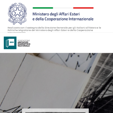
Realizzato con il sostegno della Direzione Generale per gli Italiani all’Estero e le
Politiche Migratorie del Ministero degli Affari Esteri e della Cooperazione
Internazionale