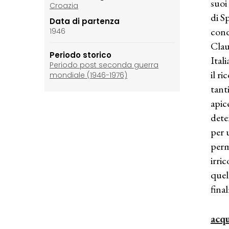
suoi
Croazia
di S
Data di partenza
cond
1946
Clau
Periodo storico
Ital
Periodo post seconda guerra
il r
mondiale (1946-1976)
tant
apic
dete
per 
perm
irri
quel
fina
acqu