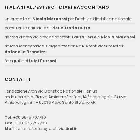
ITALIANI ALL’ESTERO I DIARI RACCONTANO
un progetto di
Nicola Maranesi
per l’Archivio diaristico nazionale
consulenza editoriale di
Pier Vittorio Buffa
ricerca d’archivio e redazione testi:
Laura Ferro
e
Nicola Maranesi
ricerca iconografica e organizzazione delle fonti documentali:
Antonella Brandizzi
fotografie di
Luigi Burroni
CONTATTI
Fondazione Archivio Diaristico Nazionale – onlus
sede operativa: Piazza Amintore Fanfani, 14 / sede legale: Piazza
Plinio Pellegrini, 1 – 52036 Pieve Santo Stefano AR
Tel
: +39 0575 797730
Fax
: +39 0575 797799
Mail
:
italianiallestero@archiviodiari.it