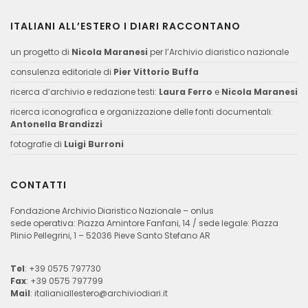
ITALIANI ALL’ESTERO I DIARI RACCONTANO
un progetto di
Nicola Maranesi
per l’Archivio diaristico nazionale
consulenza editoriale di
Pier Vittorio Buffa
ricerca d’archivio e redazione testi:
Laura Ferro
e
Nicola Maranesi
ricerca iconografica e organizzazione delle fonti documentali:
Antonella Brandizzi
fotografie di
Luigi Burroni
CONTATTI
Fondazione Archivio Diaristico Nazionale – onlus
sede operativa: Piazza Amintore Fanfani, 14 / sede legale: Piazza
Plinio Pellegrini, 1 – 52036 Pieve Santo Stefano AR
Tel
: +39 0575 797730
Fax
: +39 0575 797799
Mail
:
italianiallestero@archiviodiari.it