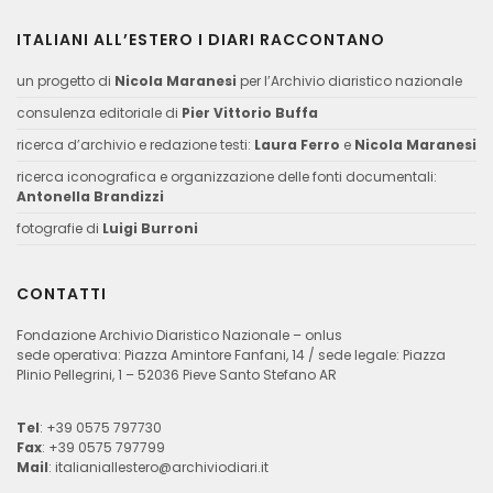
ITALIANI ALL’ESTERO I DIARI RACCONTANO
un progetto di
Nicola Maranesi
per l’Archivio diaristico nazionale
consulenza editoriale di
Pier Vittorio Buffa
ricerca d’archivio e redazione testi:
Laura Ferro
e
Nicola Maranesi
ricerca iconografica e organizzazione delle fonti documentali:
Antonella Brandizzi
fotografie di
Luigi Burroni
CONTATTI
Fondazione Archivio Diaristico Nazionale – onlus
sede operativa: Piazza Amintore Fanfani, 14 / sede legale: Piazza
Plinio Pellegrini, 1 – 52036 Pieve Santo Stefano AR
Tel
: +39 0575 797730
Fax
: +39 0575 797799
Mail
:
italianiallestero@archiviodiari.it