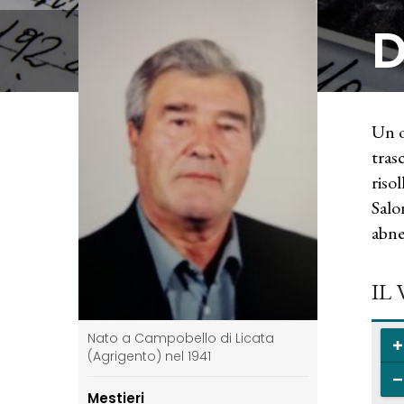
D
Un o
tras
risol
Salo
abne
IL
Nato a Campobello di Licata
(Agrigento) nel 1941
Mestieri