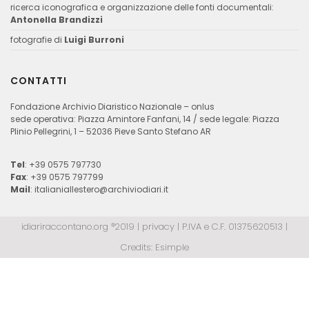
ricerca iconografica e organizzazione delle fonti documentali:
Antonella Brandizzi
fotografie di
Luigi Burroni
CONTATTI
Fondazione Archivio Diaristico Nazionale – onlus
sede operativa: Piazza Amintore Fanfani, 14 / sede legale: Piazza
Plinio Pellegrini, 1 – 52036 Pieve Santo Stefano AR
Tel
: +39 0575 797730
Fax
: +39 0575 797799
Mail
:
italianiallestero@archiviodiari.it
idiariraccontano.org ®2019 |
privacy
| P.IVA e C.F. 01375620513 |
Credits:
Esimple