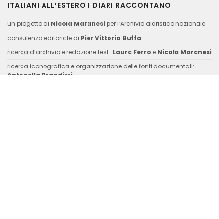
ITALIANI ALL’ESTERO I DIARI RACCONTANO
un progetto di
Nicola Maranesi
per l’Archivio diaristico nazionale
consulenza editoriale di
Pier Vittorio Buffa
ricerca d’archivio e redazione testi:
Laura Ferro
e
Nicola Maranesi
ricerca iconografica e organizzazione delle fonti documentali:
Antonella Brandizzi
fotografie di
Luigi Burroni
CONTATTI
Fondazione Archivio Diaristico Nazionale – onlus
sede operativa: Piazza Amintore Fanfani, 14 / sede legale: Piazza
Plinio Pellegrini, 1 – 52036 Pieve Santo Stefano AR
Tel
: +39 0575 797730
Fax
: +39 0575 797799
Mail
:
italianiallestero@archiviodiari.it