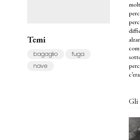
molt
perc
perc
diffi
Temi
alza
comp
bagaglio
fuga
sott
perc
nave
c’er
Gli 