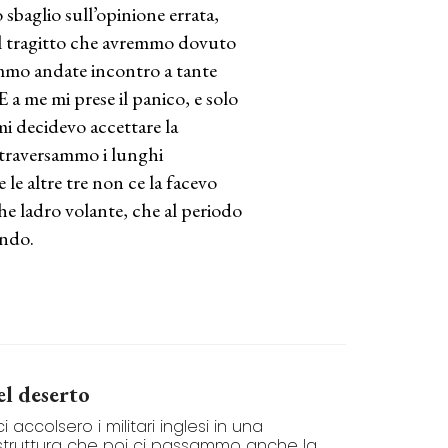
sbaglio sull’opinione errata,
il tragitto che avremmo dovuto
remmo andate incontro a tante
 E a me mi prese il panico, e solo
i decidevo accettare la
ttraversammo i lunghi
e le altre tre non ce la facevo
he ladro volante, che al periodo
ondo.
el deserto
i accolsero i militari inglesi in una
truttura che poi ci passammo anche la...