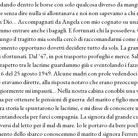
dando dentro le borse con solo qualcosa diverso da mangi
e senza dire nulla si allontanava e noi non sapevamo a chi r
 Dio… Accompagnati da Angela con mio cognato su una 
mmo entrare anche i bagagli. E fortunati chi la possedeva.
lungo il tragitto mia sorella cercò di raccomandarmi come
omento opportuno dovetti decidere tutto da sola. La grand
i sfortunati. Dal ‘47, in poi trasporto profughi e merce. 
arapetto tra le lacrime guardammo giù e sventolando i fazzo
16 del 25 agosto 1949. Alcune madri con prole vedendoci
 eravamo dirette, alla risposta notavo che erano preoccupa
iormente mi impaurii… Nella nostra cabina conobbi una ve
 per ottenere le pensioni di guerra: del marito e figlio mor
ra storia le spuntarono le lacrime, e mi disse di conoscer
entandocela per farci compagnia. La signora dal grande 
ersi dal letto per il mal di mare. Io le portavo da bere p
nto dello sbarco conoscemmo il marito d signora Ferrero 