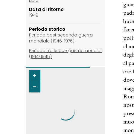
Libia
guar
Data di ritorno
padr
1949
buon
face
Periodo storico
Periodo post seconda guerra
poi 
mondiale (1946-1976)
al m
Periodo tra le due guerre mondiali
degl
(1914-1945)
al p
ore 
dove
magg
Roma
nost
pres
muov
mome