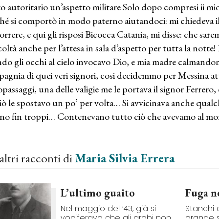
o autoritario un’aspetto militare Solo dopo compresi ii mio 
hé si comportò in modo paterno aiutandoci: mi chiedeva 
orrere, e qui gli risposi Bicocca Catania, mi disse: che sa
coltà anche per l’attesa in sala d’aspetto per tutta la notte!
ndo gli occhi al cielo invocavo Dio, e mia madre calmandom
agnia di quei veri signori, cosi decidemmo per Messina a
opassaggi, una delle valigie me le portava il signor Ferrero, 
iò le spostavo un po’ per volta… Si avvicinava anche qualc
ano fin troppi… Contenevano tutto ciò che avevamo al m
altri racconti di
Maria Silvia Errera
L’ultimo guaito
Fuga n
Nel maggio del ’43, già si
Stanchi c
vociferava che gli arabi non
grande s