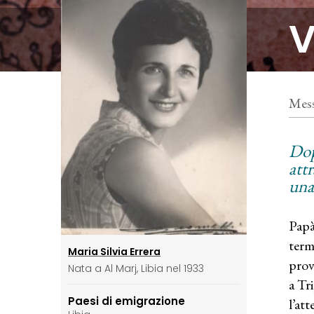
V
Mess
Dop
attr
una 
Papà
term
Maria Silvia Errera
prov
Nata a Al Marj, Libia nel 1933
a Tr
Paesi di emigrazione
l’at