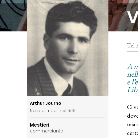
V
Tel 
A m
nell
e l’
Lib
Arthur Journo
Ci v
Nata a Tripoli nel 1916
dove
mia 
Mestieri
commerciante
cert