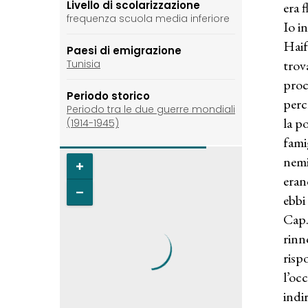
Livello di scolarizzazione
era 
frequenza scuola media inferiore
Io i
Haif
Paesi di emigrazione
trov
Tunisia
proc
Periodo storico
perc
Periodo tra le due guerre mondiali
la p
(1914-1945)
fami
nemi
eran
ebbi
Cap.
rinn
risp
l’occ
indir