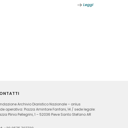
Leggi
ONTATTI
ndazione Archivio Diaristico Nazionale – onlus
de operativa: Piazza Amintore Fanfani, 14 / sede legale:
azza Plinio Pellegrini, 1 – 52036 Pieve Santo Stefano AR