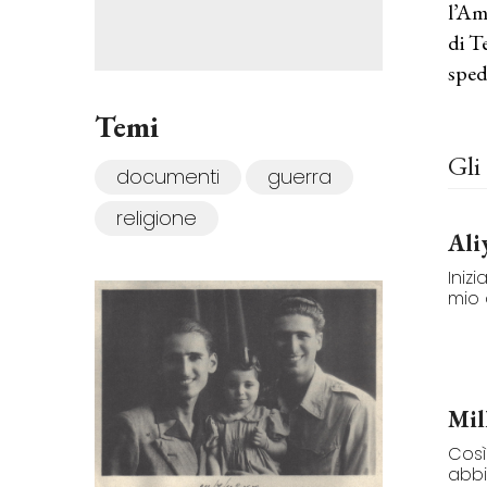
l’Am
di T
sped
Temi
Gli 
documenti
guerra
religione
Ali
Iniz
mio 
Mil
Così
abb