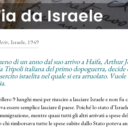
ia da Israele
Aviv, Israele, 1949
eno di un anno dal suo arrivo a Haifa, Arthur 
a Tripoli italiana del primo dopoguerra, decide d
esercito israelita nel quale si era arruolato. Vuole
ia.
ollero 9 lunghi mesi per riuscire a lasciare Israele e non fu c
va essere semplice lasciare il paese. Poiché lo stato d’Israe
immigrazione, mentre quasi tutti gli altri arrivati a spese
o chi rimborsava tutte le spese subite dallo Stato poteva a