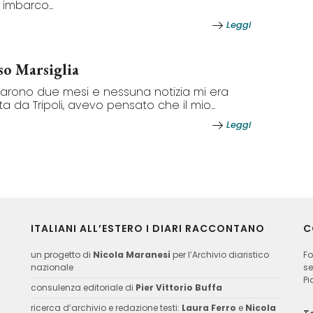
 imbarco...
Leggi
so Marsiglia
arono due mesi e nessuna notizia mi era
ta da Tripoli, avevo pensato che il mio...
Leggi
ITALIANI ALL’ESTERO I DIARI RACCONTANO
C
un progetto di
Nicola Maranesi
per l’Archivio diaristico
Fo
nazionale
se
Pi
consulenza editoriale di
Pier Vittorio Buffa
ricerca d’archivio e redazione testi:
Laura Ferro
e
Nicola