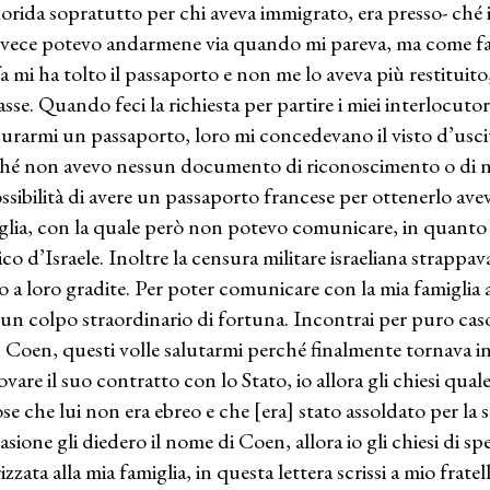
florida sopratutto per chi aveva immigrato, era presso- ché i
nvece potevo andarmene via quando mi pareva, ma come far
a mi ha tolto il passaporto e non me lo aveva più restitu
asse. Quando feci la richiesta per partire i miei interlocuto
urarmi un passaporto, loro mi concedevano il visto d’usci
hé non avevo nessun documento di riconoscimento o di n
ossibilità di avere un passaporto francese per ottenerlo ave
glia, con la quale però non potevo comunicare, in quanto v
co d’Israele. Inoltre la censura militare israeliana strappav
o a loro gradite. Per poter comunicare con la mia famiglia 
 un colpo straordinario di fortuna. Incontrai per puro caso
 Coen, questi volle salutarmi perché finalmente tornava in
ovare il suo contratto con lo Stato, io allora gli chiesi qual
ose che lui non era ebreo e che [era] stato assoldato per la 
asione gli diedero il nome di Coen, allora io gli chiesi di sp
izzata alla mia famiglia, in questa lettera scrissi a mio frate